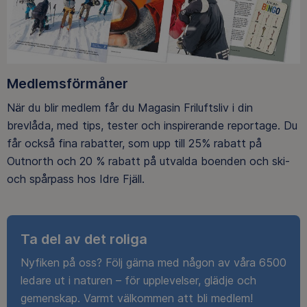
Medlemsförmåner
När du blir medlem får du Magasin Friluftsliv i din
brevlåda, med tips, tester och inspirerande reportage. Du
får också fina rabatter, som upp till 25% rabatt på
Outnorth och 20 % rabatt på utvalda boenden och ski-
och spårpass hos Idre Fjäll.
Ta del av det roliga
Nyfiken på oss? Följ gärna med någon av våra 6500
ledare ut i naturen – för upplevelser, glädje och
gemenskap. Varmt välkommen att bli medlem!