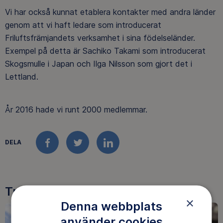
Vi har också kunnat etablera kontakter med andra länder
genom att vi haft ledare som introducerat
Friluftsfrämjandets verksamhet i sina födelseländer.
Exempel på detta är Sachiko Takami som introducerat
Skogsmulle i Japan och Ilga Nilsson som gjort det i
Lettland.
År 2016 hade vi runt 2000 medlemmar.
DELA
FACEBOOK
TWITTER
LINKEDIN
Tre goda skäl att bli medlem
×
Denna webbplats
använder cookies