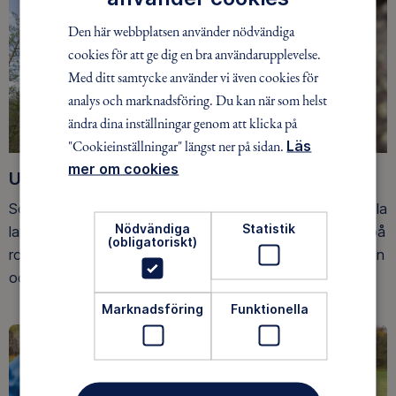
Den här webbplatsen använder nödvändiga
cookies för att ge dig en bra användarupplevelse.
Med ditt samtycke använder vi även cookies för
analys och marknadsföring. Du kan när som helst
ändra dina inställningar genom att klicka på
"Cookieinställningar" längst ner på sidan.
Läs
mer om cookies
Upptäck nya äventyr
Som medlem har du tillgång till alla våra äventyr, över hela
Nödvändiga
Statistik
landet. Våra ideella ledare guidar barn, unga och vuxna på
(obligatoriskt)
roliga och trygga äventyr i skogen, på vattnet, snön, isen
och på fjället.
Marknadsföring
Funktionella