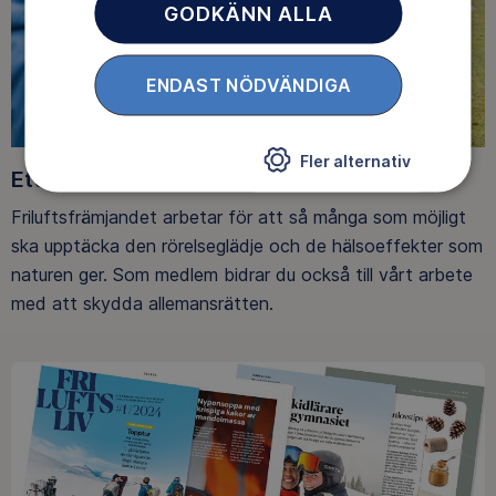
GODKÄNN ALLA
ENDAST NÖDVÄNDIGA
Fler alternativ
Ett friluftsliv för alla
Friluftsfrämjandet arbetar för att så många som möjligt
ska upptäcka den rörelseglädje och de hälsoeffekter som
naturen ger. Som medlem bidrar du också till vårt arbete
med att skydda allemansrätten.