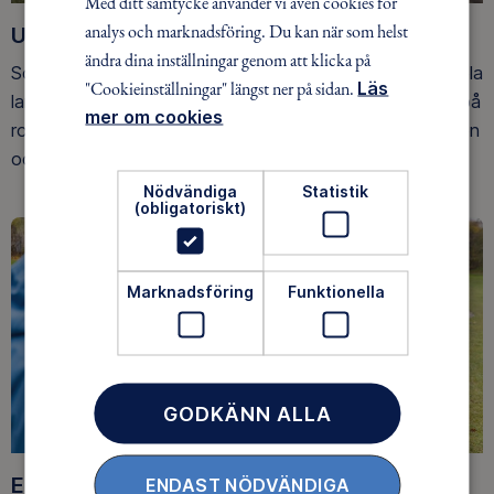
Med ditt samtycke använder vi även cookies för
analys och marknadsföring. Du kan när som helst
Upptäck nya äventyr
ändra dina inställningar genom att klicka på
Som medlem har du tillgång till alla våra äventyr, över hela
"Cookieinställningar" längst ner på sidan.
Läs
landet. Våra ideella ledare guidar barn, unga och vuxna på
mer om cookies
roliga och trygga äventyr i skogen, på vattnet, snön, isen
och på fjället.
Nödvändiga
Statistik
(obligatoriskt)
Marknadsföring
Funktionella
GODKÄNN ALLA
Ett friluftsliv för alla
ENDAST NÖDVÄNDIGA