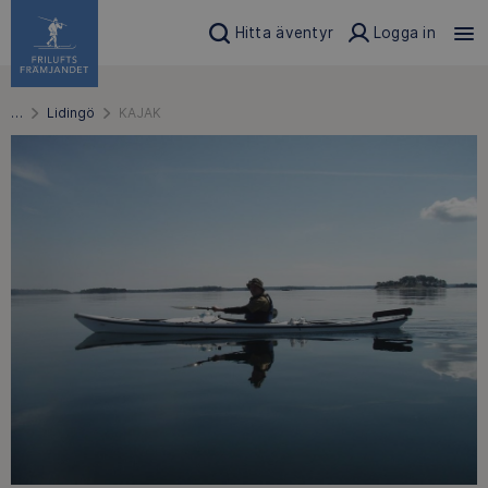
Hitta äventyr
Logga in
…
Lidingö
KAJAK