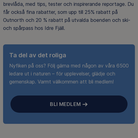
brevlåda, med tips, tester och inspirerande reportage. Du
får också fina rabatter, som upp till 25% rabatt på
Outnorth och 20 % rabatt på utvalda boenden och ski-
och spårpass hos Idre Fjäll.
Ta del av det roliga
Nyfiken på oss? Följ gärna med någon av våra 6500
ledare ut i naturen – för upplevelser, glädje och
gemenskap. Varmt välkommen att bli medlem!
BLI MEDLEM