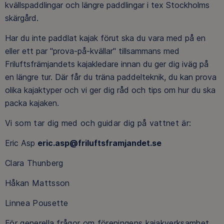
kvällspaddlingar och längre paddlingar i tex Stockholms
skärgård.
Har du inte paddlat kajak förut ska du vara med på en
eller ett par "prova-på-kvällar" tillsammans med
Friluftsfrämjandets kajakledare innan du ger dig iväg på
en längre tur. Där får du träna paddelteknik, du kan prova
olika kajaktyper och vi ger dig råd och tips om hur du ska
packa kajaken.
Vi som tar dig med och guidar dig på vattnet är:
Eric Asp
eric.asp@friluftsframjandet.se
Clara Thunberg
Håkan Mattsson
Linnea Pousette
För generella frågor om föreningens kajakverksamhet