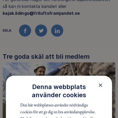
så kan ni kontakta kansliet eller
kajak.lidingo@friluftsframjandet.se
DELA
FACEBOOK
TWITTER
LINKEDIN
Tre goda skäl att bli medlem
×
Denna webbplats
använder cookies
Den här webbplatsen använder nödvändiga
cookies för att ge dig en bra användarupplevelse.