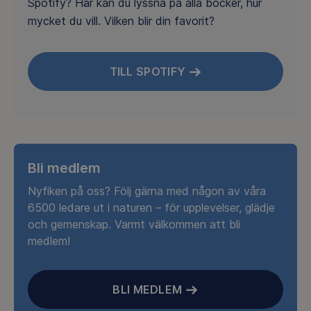
Spotify? Här kan du lyssna på alla böcker, hur
mycket du vill. Vilken blir din favorit?
TILL SPOTIFY
Bli medlem
Nyfiken på oss? Följ gärna med någon av våra
6500 ledare ut i naturen – för upplevelser, glädje
och gemenskap. Varmt välkommen att bli
medlem!
BLI MEDLEM