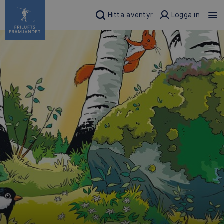
Hitta äventyr
Logga in