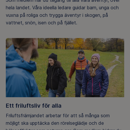
Som medlem har du tillgång till alla våra äventyr, över
hela landet. Våra ideella ledare guidar barn, unga och
vuxna på roliga och trygga äventyr i skogen, på
vattnet, snön, isen och på fjället.
Ett friluftsliv för alla
Friluftsfrämjandet arbetar för att så många som
möjligt ska upptäcka den rörelseglädje och de