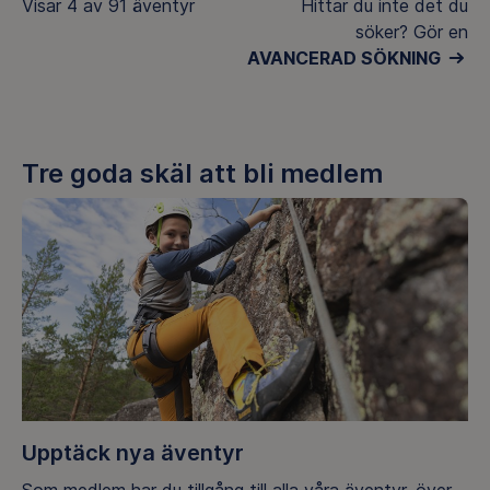
Visar
4 av 91
äventyr
Hittar du inte det du
söker? Gör en
AVANCERAD SÖKNING
Tre goda skäl att bli medlem
Upptäck nya äventyr