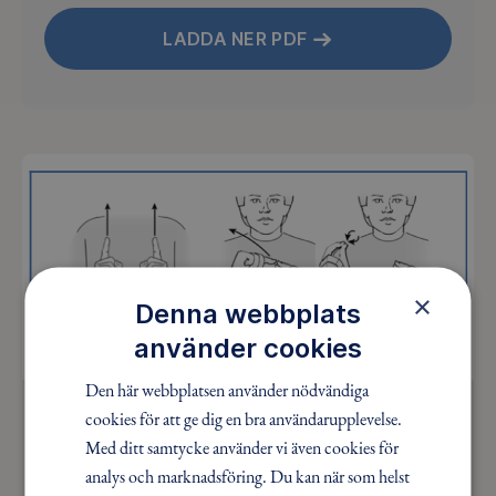
LADDA NER PDF
×
Denna webbplats
använder cookies
Den här webbplatsen använder nödvändiga
Tecken för Skogsmulle och skogens
cookies för att ge dig en bra användarupplevelse.
värld
Med ditt samtycke använder vi även cookies för
analys och marknadsföring. Du kan när som helst
Ladda ner tecken för Skogsmulles och skogens