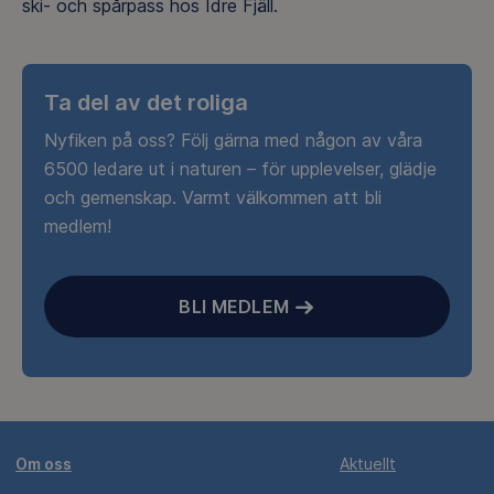
ski- och spårpass hos Idre Fjäll.
Ta del av det roliga
Nyfiken på oss? Följ gärna med någon av våra
6500 ledare ut i naturen – för upplevelser, glädje
och gemenskap. Varmt välkommen att bli
medlem!
BLI MEDLEM
Om oss
Aktuellt