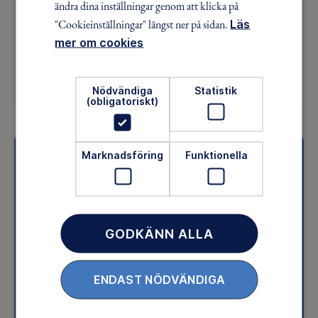
ändra dina inställningar genom att klicka på
värld.
"Cookieinställningar" längst ner på sidan.
Läs
mer om cookies
LADDA NER PDF
Nödvändiga
Statistik
(obligatoriskt)
Marknadsföring
Funktionella
Material för ledare
Är du ledare inom Skogsmulle och skogens värld?
Här kan du hitta inspiration till sånger, ramsor,
lekar, aktiviteter och teman inför dina träffar
GODKÄNN ALLA
med Skogsknopp, Skogsknytte och Skogmulle.
ENDAST NÖDVÄNDIGA
TILL MATERIALBANKEN