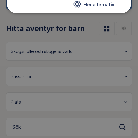
Fler alternativ
Hitta äventyr för barn
Skogsmulle och skogens värld
Sök