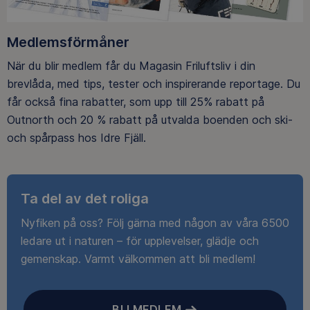
Medlemsförmåner
När du blir medlem får du Magasin Friluftsliv i din
brevlåda, med tips, tester och inspirerande reportage. Du
får också fina rabatter, som upp till 25% rabatt på
Outnorth och 20 % rabatt på utvalda boenden och ski-
och spårpass hos Idre Fjäll.
Ta del av det roliga
Nyfiken på oss? Följ gärna med någon av våra 6500
ledare ut i naturen – för upplevelser, glädje och
gemenskap. Varmt välkommen att bli medlem!
BLI MEDLEM