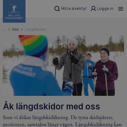
Hitta äventyr
Logga in
…
Snö
Längdskidor
Åk längdskidor med oss
Som vi älskar längdskidåkning. De tysta skidspåren,
motionen, samtalen längs vägen. Längdskidåkning kan