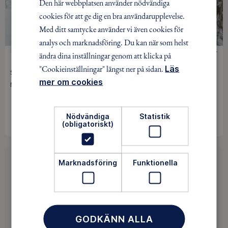
Den här webbplatsen använder nödvändiga
cookies för att ge dig en bra användarupplevelse.
Med ditt samtycke använder vi även cookies för
analys och marknadsföring. Du kan när som helst
LÄNGDSKIDOR
0 kr
ändra dina inställningar genom att klicka på
"Cookieinställningar" längst ner på sidan.
Läs
Skidresor till Orsa Grönklitt 2027 - save the date
mer om cookies
Mälaröarna / Pågår mellan 21 jan 2027 - 28 jan 2027
INGEN ANMÄLAN KRÄVS
Nödvändiga
Statistik
(obligatoriskt)
Marknadsföring
Funktionella
Hittade du inget av intresse?
Saknar du intressanta aktiviteter i ditt område? Då
kan du vara med och påverka utbudet. Det är roligt!
GODKÄNN ALLA