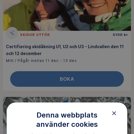
SKIDOR UTFÖR
5100 kr
Certifiering skidåkning U1, U2 och U3 - Lindvallen den 11
och 12 december
Mitt / Pågår mellan 11 dec - 13 dec
BOKA
×
Denna webbplats
använder cookies