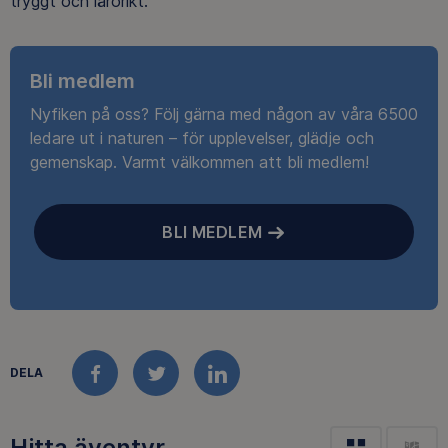
tryggt och lärorikt.
Bli medlem
Nyfiken på oss? Följ gärna med någon av våra 6500
ledare ut i naturen – för upplevelser, glädje och
gemenskap. Varmt välkommen att bli medlem!
BLI MEDLEM
DELA
FACEBOOK
TWITTER
LINKEDIN
Hitta äventyr