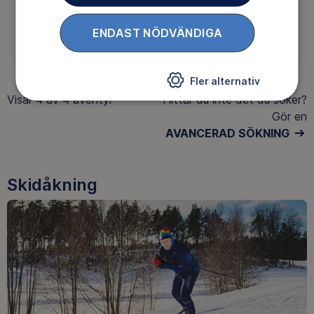
ENDAST NÖDVÄNDIGA
ENGAGERA DIG
Fler alternativ
Visar
4 av 4
äventyr
Hittar du inte det du söker?
Gör en
AVANCERAD SÖKNING
Skidåkning