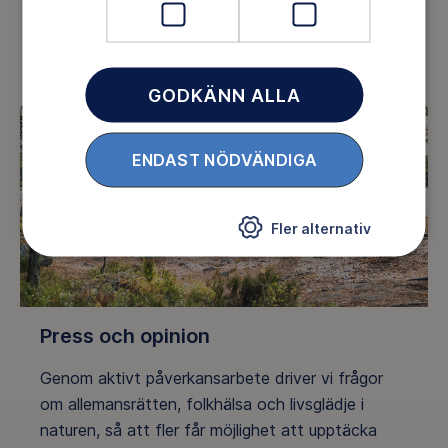
ork, trygghet och mening i vardagen.
GODKÄNN ALLA
ENDAST NÖDVÄNDIGA
Fler alternativ
Press och opinion
Genom aktivt påverkansarbete driver vi frågor
om allemansrätten, folkhälsa och livsglädje i
naturen, så att fler får möjlighet att upptäcka