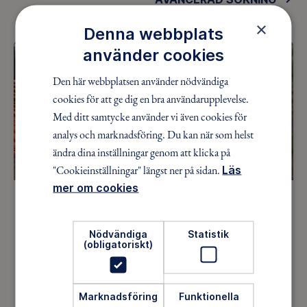
×
Denna webbplats
använder cookies
Den här webbplatsen använder nödvändiga
cookies för att ge dig en bra användarupplevelse.
Med ditt samtycke använder vi även cookies för
analys och marknadsföring. Du kan när som helst
ändra dina inställningar genom att klicka på
"Cookieinställningar" längst ner på sidan.
Läs
mer om cookies
Friluftsliv för psykisk hälsa
Att vara ute i naturen kan göra stor skillnad för
Nödvändiga
Statistik
(obligatoriskt)
hur vi mår. Rörelse, frisk luft, dagsljus och
gemenskap kan bidra till återhämtning, stärkt
självkänsla och en känsla av sammanhang. För
Marknadsföring
Funktionella
många blir friluftsliv ett sätt att hitta tillbaka till