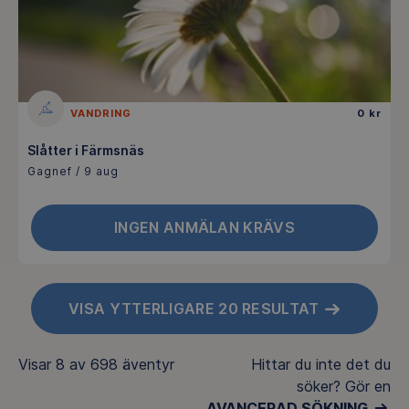
VANDRING
0 kr
Slåtter i Färmsnäs
Gagnef / 9 aug
INGEN ANMÄLAN KRÄVS
VISA YTTERLIGARE 20 RESULTAT
Visar
8 av 698
äventyr
Hittar du inte det du
söker? Gör en
AVANCERAD SÖKNING