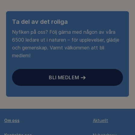
Ta del av det roliga
Nyfiken på oss? Följ gärna med någon av våra
6500 ledare ut i naturen – för upplevelser, glädje
och gemenskap. Varmt välkommen att bli
medlem!
BLI MEDLEM
Om oss
Aktuellt