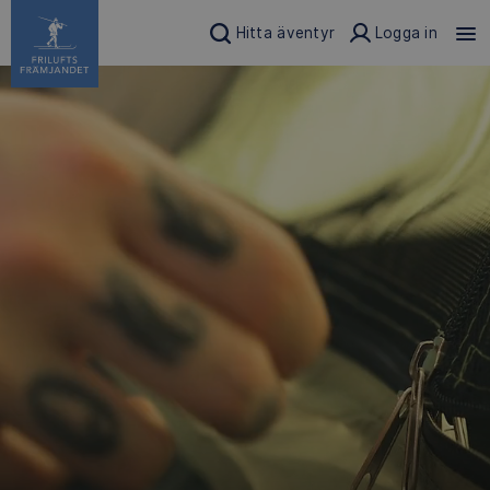
Hitta äventyr
Logga in