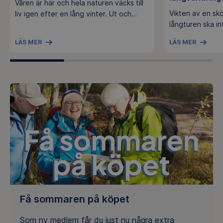
Våren är här och hela naturen väcks till
Vikten av en sk
liv igen efter en lång vinter. Ut och
långturen ska in
spana under stubbar och stenar och se
ryggsäcken fel k
vilka djur som hunnit vakna till liv!
LÄS MER
LÄS MER
annat än njutbar
Skogsmulle i förskolan-pedagogen
hitta en ryggsäc
Catharina ger ledtrådar på vad du kan
samt hur du pac
se.
Få sommaren på köpet
Som ny medlem får du just nu några extra