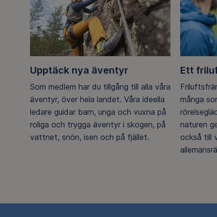
Upptäck nya äventyr
Ett frilu
Som medlem har du tillgång till alla våra
Friluftsfr
äventyr, över hela landet. Våra ideella
många som
ledare guidar barn, unga och vuxna på
rörelsegl
roliga och trygga äventyr i skogen, på
naturen g
vattnet, snön, isen och på fjället.
också till
allemansrä