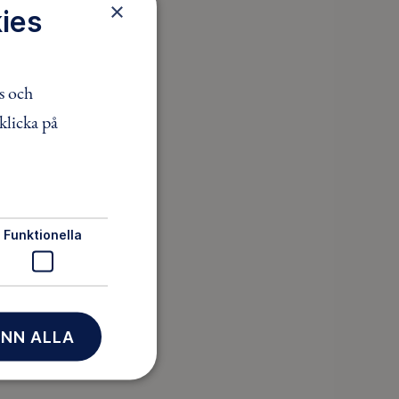
×
ies
s och
er
klicka på
n
Funktionella
en
nar
NN ALLA