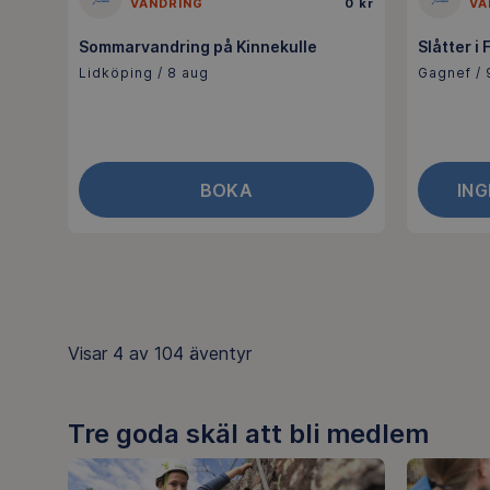
VANDRING
0 kr
VA
Sommarvandring på Kinnekulle
Slåtter i
Lidköping / 8 aug
Gagnef / 
BOKA
IN
Visar
4 av 104
äventyr
Tre goda skäl att bli medlem