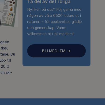
Ta del av det roliga
Nyfiken på oss? Följ gärna med
någon av våra 6500 ledare ut i
naturen – för upplevelser, glädje
och gemenskap. Varmt
välkommen att bli medlem!
agasin
tips,
BLI MEDLEM
rtage. Du
pp till
 20 %
ch ski-