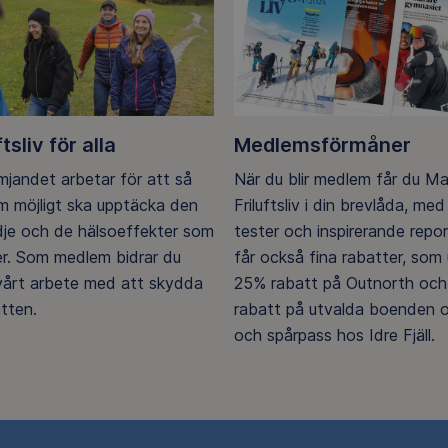
ftsliv för alla
Medlemsförmåner
ämjandet arbetar för att så
När du blir medlem får du M
 möjligt ska upptäcka den
Friluftsliv i din brevlåda, med 
ädje och de hälsoeffekter som
tester och inspirerande repo
er. Som medlem bidrar du
får också fina rabatter, som u
 vårt arbete med att skydda
25% rabatt på Outnorth och
tten.
rabatt på utvalda boenden o
och spårpass hos Idre Fjäll.