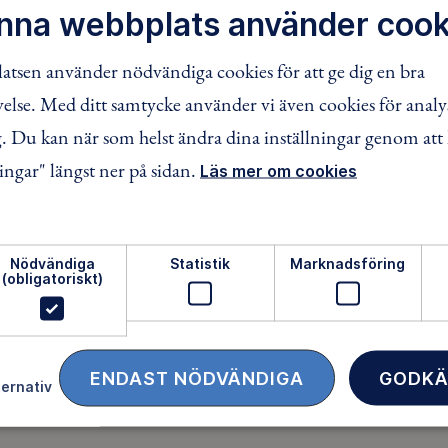
nna webbplats använder cook
ta. Bygg en koja som skydd för natten, säger Tommy.
tsen använder nödvändiga cookies för att ge dig en bra
 och en torr plats att krypa in under. Täta med grangrenar,
lse. Med ditt samtycke använder vi även cookies för analy
 bryta grenar från levande träd, men i överlevnadssituation
 behålla värme.
 Du kan när som helst ändra dina inställningar genom att 
ingar" längst ner på sidan.
ågar somna, berättar Tommy.
Läs mer om cookies
dig. Hoppa då i tio minuter. Du får upp värmen och kan sova e
 ska du hålla dig vaken, säger Tommy.
Nödvändiga
Statistik
Marknadsföring
t signalera – stort, färgglatt och onaturligt. Som pilar av st
(obligatoriskt)
ting finns sällan i skogen – tre plastpåsar, kotthögar eller pin
ENDAST NÖDVÄNDIGA
GODKÄ
ternativ
ra ett par dagar utan vatten.