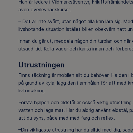
Han är ledare i Vildmarksäventyr, Friluftsfrämjande
även överlevnadskurser.
– Det är inte svårt, utan något alla kan lära sig. Me
livshotande situation istället bli en obekväm natt 
Innan du går ut, meddela någon din turplan och när 
utsagd tid. Kolla väder och karta innan och förbere
Utrustningen
Finns täckning är mobilen allt du behöver. Ha den i 
på grund av kyla, lägg den i armhålan för att med kr
livförsäkring.
Första hjälpen och eldstål är också viktig utrustning
vatten och laga mat. Har du aldrig använt eldstål, pa
att du syns, både med med färg och reflex.
–Din viktigaste utrustning har du alltid med dig, s