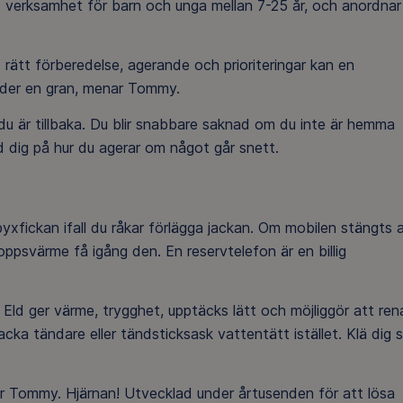
ts verksamhet för barn och unga mellan 7-25 år, och anordnar
d rätt förberedelse, agerande och prioriteringar kan en
under en gran, menar Tommy.
du är tillbaka. Du blir snabbare saknad om du inte är hemma
d dig på hur du agerar om något går snett.
byxfickan ifall du råkar förlägga jackan. Om mobilen stängts 
oppsvärme få igång den. En reservtelefon är en billig
. Eld ger värme, trygghet, upptäcks lätt och möjliggör att ren
cka tändare eller tändsticksask vattentätt istället. Klä dig 
äger Tommy. Hjärnan! Utvecklad under årtusenden för att lösa