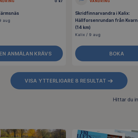
NDRING
0 kr
VANDRING
 Färmsnäs
Skridfinnarvandra i Kalix:
Hällforsenrundan från Kvar
9 aug
(14 km)
Kalix / 9 aug
GEN ANMÄLAN KRÄVS
BOKA
VISA YTTERLIGARE 8 RESULTAT
Hittar du 