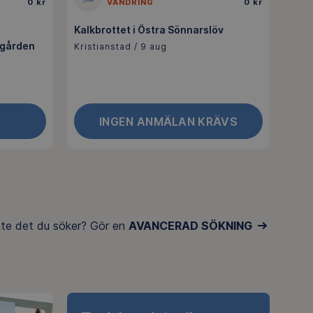
0 kr
VANDRING
0 kr
Kalkbrottet i Östra Sönnarslöv
ngården
Kristianstad / 9 aug
INGEN ANMÄLAN KRÄVS
inte det du söker? Gör en
AVANCERAD SÖKNING