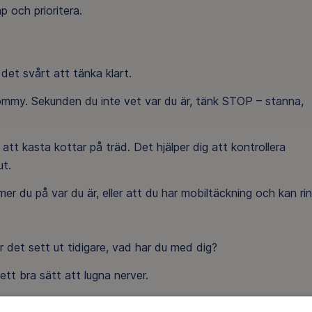
 och prioritera.
 det svårt att tänka klart.
ommy. Sekunden du inte vet var du är, tänk STOP – stanna,
tt kasta kottar på träd. Det hjälper dig att kontrollera
ut.
er du på var du är, eller att du har mobiltäckning och kan ri
r det sett ut tidigare, vad har du med dig?
tt bra sätt att lugna nerver.