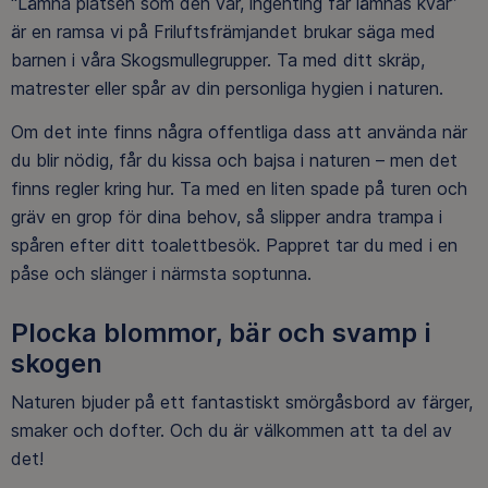
“Lämna platsen som den var, ingenting får lämnas kvar”
är en ramsa vi på Friluftsfrämjandet brukar säga med
barnen i våra Skogsmullegrupper. Ta med ditt skräp,
matrester eller spår av din personliga hygien i naturen.
Om det inte finns några offentliga dass att använda när
du blir nödig, får du kissa och bajsa i naturen – men det
finns regler kring hur. Ta med en liten spade på turen och
gräv en grop för dina behov, så slipper andra trampa i
spåren efter ditt toalettbesök. Pappret tar du med i en
påse och slänger i närmsta soptunna.
Plocka blommor, bär och svamp i
skogen
Naturen bjuder på ett fantastiskt smörgåsbord av färger,
smaker och dofter. Och du är välkommen att ta del av
det!