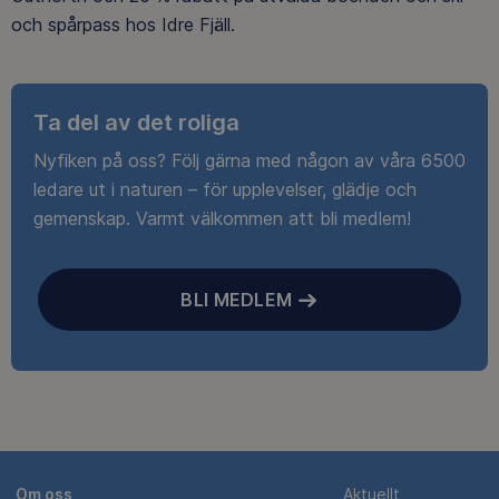
och spårpass hos Idre Fjäll.
Ta del av det roliga
Nyfiken på oss? Följ gärna med någon av våra 6500
ledare ut i naturen – för upplevelser, glädje och
gemenskap. Varmt välkommen att bli medlem!
BLI MEDLEM
Om oss
Aktuellt