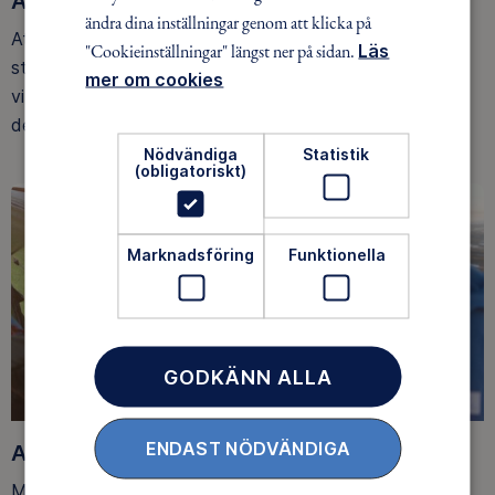
Allemansrätten på vattnet
ändra dina inställningar genom att klicka på
Att ta sig ett dopp eller en välförtjänt fikapaus vid
"Cookieinställningar" längst ner på sidan.
Läs
strandkanten är en härlig del av friluftslivet. Och det får
mer om cookies
vi göra i Sverige tack vare allemansrätten. Men vad är
det för regler som gäller?
Nödvändiga
Statistik
(obligatoriskt)
Marknadsföring
Funktionella
GODKÄNN ALLA
ENDAST NÖDVÄNDIGA
Allemansrätten på fjället
Magiska vyer som fortsätter i all oändlighet. Snösäkra