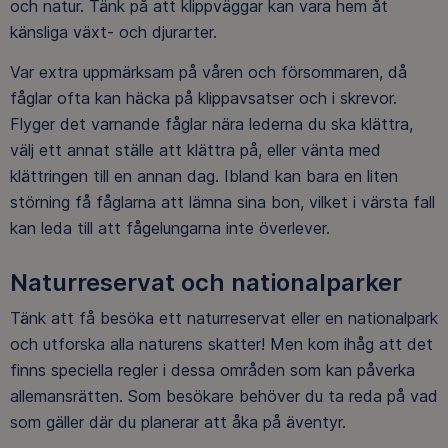
och natur. Tänk på att klippväggar kan vara hem åt
känsliga växt- och djurarter.
Var extra uppmärksam på våren och försommaren, då
fåglar ofta kan häcka på klippavsatser och i skrevor.
Flyger det varnande fåglar nära lederna du ska klättra,
välj ett annat ställe att klättra på, eller vänta med
klättringen till en annan dag. Ibland kan bara en liten
störning få fåglarna att lämna sina bon, vilket i värsta fall
kan leda till att fågelungarna inte överlever.
Naturreservat och nationalparker
Tänk att få besöka ett naturreservat eller en nationalpark
och utforska alla naturens skatter! Men kom ihåg att det
finns speciella regler i dessa områden som kan påverka
allemansrätten. Som besökare behöver du ta reda på vad
som gäller där du planerar att åka på äventyr.