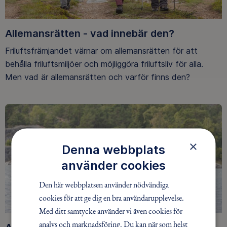
Allemansrätten - vad innebär den?
Friluftsfrämjandet värnar om allemansrätten för att
behålla friluftsmiljöer och möjliggöra friluftsliv för alla.
Men vad är allemansrätten och varför finns den?
×
Denna webbplats
använder cookies
Den här webbplatsen använder nödvändiga
cookies för att ge dig en bra användarupplevelse.
Med ditt samtycke använder vi även cookies för
analys och marknadsföring. Du kan när som helst