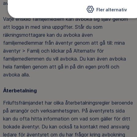
avbokning skickas till din e-postadress.
Fler alternativ
Varje enskild familjemedlem kan avboka sig själv genom
att logga in med sina uppgifter. Står du som
räkningsmottagare kan du avboka även
familjemedlemmar från äventyr genom att gå till: mina
äventyr > Familj och klickar på Alternativ för
familjemedlemmen du vill avboka. Du kan även avboka
hela familjen genom att gå in på din egen profil och
avboka alla.
Återbetalning
Friluftsfrämjandet har olika återbetalningsregler beroende
på arrangör och verksamhetsgren. På äventyrets sida
kan du ofta hitta information om vad som gäller för ditt
bokade äventyr. Du kan också ta kontakt med ansvarig
ledare för äventyret om du har frågor kring avbokning