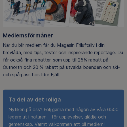
Medlemsförmåner
När du blir medlem får du Magasin Friluftsliv i din
brevlåda, med tips, tester och inspirerande reportage. Du
får också fina rabatter, som upp till 25% rabatt på
Outnorth och 20 % rabatt på utvalda boenden och ski-
och spårpass hos Idre Fjäll.
Ta del av det roliga
Nyfiken på oss? Följ gärna med någon av våra 6500
ledare ut i naturen – för upplevelser, glädje och
gemenskap. Varmt välkommen att bli medlem!