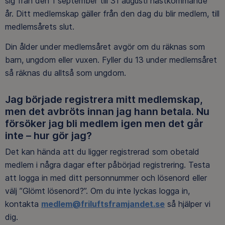
sig från den 1 september till 31 augusti nästkommande
år. Ditt medlemskap gäller från den dag du blir medlem, till
medlemsårets slut.
Din ålder under medlemsåret avgör om du räknas som
barn, ungdom eller vuxen. Fyller du 13 under medlemsåret
så räknas du alltså som ungdom.
Jag började registrera mitt medlemskap,
men det avbröts innan jag hann betala. Nu
försöker jag bli medlem igen men det går
inte – hur gör jag?
Det kan hända att du ligger registrerad som obetald
medlem i några dagar efter påbörjad registrering. Testa
att logga in med ditt personnummer och lösenord eller
välj ”Glömt lösenord?”. Om du inte lyckas logga in,
kontakta
medlem@friluftsframjandet.se
så hjälper vi
dig.