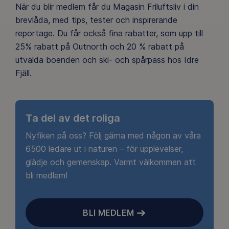
När du blir medlem får du Magasin Friluftsliv i din
brevlåda, med tips, tester och inspirerande
reportage. Du får också fina rabatter, som upp till
25% rabatt på Outnorth och 20 % rabatt på
utvalda boenden och ski- och spårpass hos Idre
Fjäll.
Ta del av det roliga
Nyfiken på oss? Följ gärna med någon av våra
6500 ledare ut i naturen – för upplevelser,
glädje och gemenskap. Varmt välkommen att
bli medlem!
BLI MEDLEM