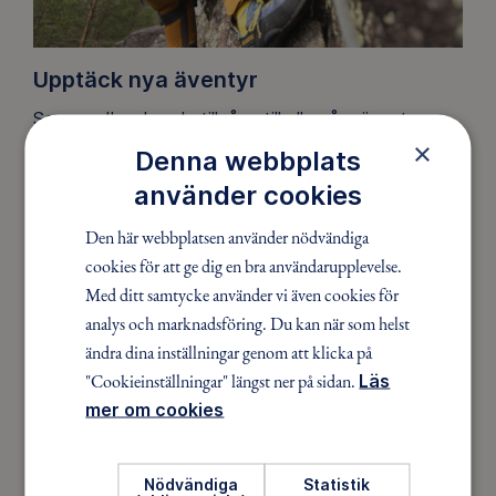
Upptäck nya äventyr
Som medlem har du tillgång till alla våra äventyr,
×
över hela landet. Våra ideella ledare guidar barn,
Denna webbplats
unga och vuxna på roliga och trygga äventyr i
använder cookies
skogen, på vattnet, snön, isen och på fjället.
Den här webbplatsen använder nödvändiga
cookies för att ge dig en bra användarupplevelse.
Med ditt samtycke använder vi även cookies för
analys och marknadsföring. Du kan när som helst
ändra dina inställningar genom att klicka på
"Cookieinställningar" längst ner på sidan.
Läs
mer om cookies
Nödvändiga
Statistik