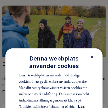
×
Denna webbplats
Ett friluftsliv för alla
använder cookies
Friluftsfrämjandet arbetar för att så många som möjligt
Den här webbplatsen använder nödvändiga
ska upptäcka den rörelseglädje och de hälsoeffekter som
cookies för att ge dig en bra användarupplevelse.
naturen ger. Som medlem bidrar du också till vårt arbete
Med ditt samtycke använder vi även cookies för
med att skydda allemansrätten.
analys och marknadsföring. Du kan när som helst
ändra dina inställningar genom att klicka på
"Cookieinställningar" längst ner på sidan.
Läs