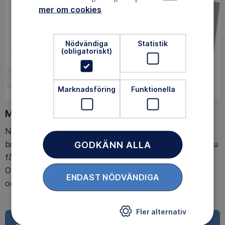
mer om cookies
Nödvändiga
Statistik
(obligatoriskt)
Marknadsföring
Funktionella
Medlemsförmåner
När du blir medlem får du Magasin Friluftsliv i din
brevlåda, med tips, tester och inspirerande reportage. Du
GODKÄNN ALLA
får också fina rabatter, som upp till 25% rabatt på
Outnorth och 20 % rabatt på utvalda boenden och ski-
ENDAST NÖDVÄNDIGA
och spårpass hos Idre Fjäll.
Fler alternativ