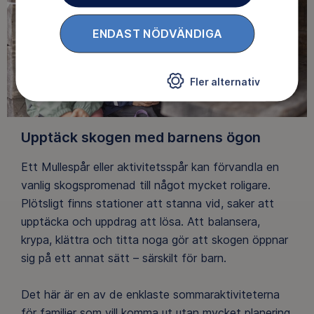
ENDAST NÖDVÄNDIGA
Fler alternativ
Upptäck skogen med barnens ögon
Ett Mullespår eller aktivitetsspår kan förvandla en
vanlig skogspromenad till något mycket roligare.
Plötsligt finns stationer att stanna vid, saker att
upptäcka och uppdrag att lösa. Att balansera,
krypa, klättra och titta noga gör att skogen öppnar
sig på ett annat sätt – särskilt för barn.
Det här är en av de enklaste sommaraktiviteterna
för familjer som vill komma ut utan mycket planering.