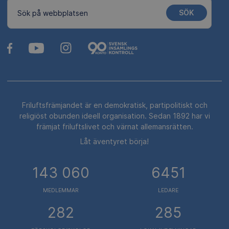
SÖK
Sök på webbplatsen
Friluftsfrämjandet är en demokratisk, partipolitiskt och
religiöst obunden ideell organisation. Sedan 1892 har vi
främjat friluftslivet och värnat allemansrätten.
Låt äventyret börja!
143 060
6451
MEDLEMMAR
LEDARE
282
285