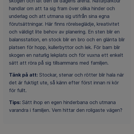
skogen och låt den bli dagens arena. Naturparkour
handlar om att ta sig fram över olika hinder och
underlag och att utmana sig utifrån sina egna
förutsättningar. Här finns rörelseglädje, kreativitet
och väldigt lite behov av planering. En sten blir en
balansstation, en stock blir en bro och en glänta blir
platsen för hopp, kullerbyttor och lek. För barn blir
skogen en naturlig lekplats och för vuxna ett enkelt
sätt att röra på sig tillsammans med familjen.
Tänk på att:
Stockar, stenar och rötter blir hala när
det är fuktigt ute, så känn efter först innan ni kör
för fullt.
Tips:
Sätt ihop en egen hinderbana och utmana
varandra i familjen. Vem hittar den roligaste vägen?