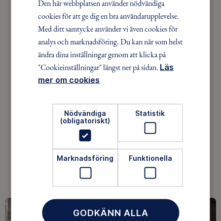
Den här webbplatsen använder nödvändiga
cookies för att ge dig en bra användarupplevelse.
Tänk på att:
Fjällvädret kan slå om snabbt, så
Med ditt samtycke använder vi även cookies för
packa alltid för mer än ni tror behövs. Extra kläder,
analys och marknadsföring. Du kan när som helst
något varmt och en tydlig plan gör stor skillnad.
ändra dina inställningar genom att klicka på
Tips:
Välj en tur där det finns något konkret att se
"Cookieinställningar" längst ner på sidan.
Läs
fram emot – en topp, en våffla eller bara en extra
mer om cookies
bra sten att fika på.
Nödvändiga
Statistik
En dagstur från en fast bas kan räcka långt, men
(obligatoriskt)
för den som vill göra mer av dagarna på fjället finns
också guidade sommarturer, både kortare och
längre.
Marknadsföring
Funktionella
GODKÄNN ALLA