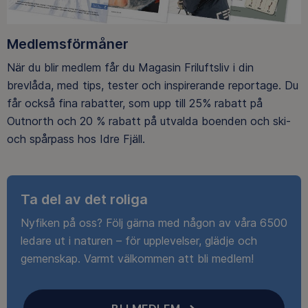
Medlemsförmåner
När du blir medlem får du Magasin Friluftsliv i din
brevlåda, med tips, tester och inspirerande reportage. Du
får också fina rabatter, som upp till 25% rabatt på
Outnorth och 20 % rabatt på utvalda boenden och ski-
och spårpass hos Idre Fjäll.
Ta del av det roliga
Nyfiken på oss? Följ gärna med någon av våra 6500
ledare ut i naturen – för upplevelser, glädje och
gemenskap. Varmt välkommen att bli medlem!