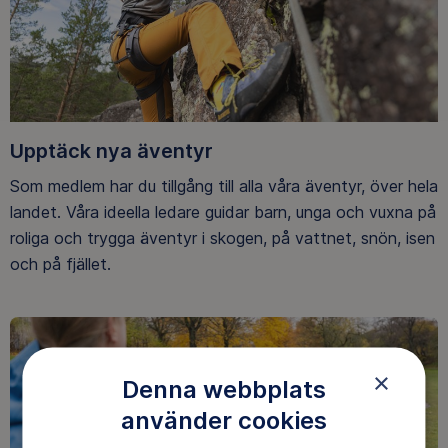
Upptäck nya äventyr
Som medlem har du tillgång till alla våra äventyr, över hela
landet. Våra ideella ledare guidar barn, unga och vuxna på
roliga och trygga äventyr i skogen, på vattnet, snön, isen
och på fjället.
×
Denna webbplats
använder cookies