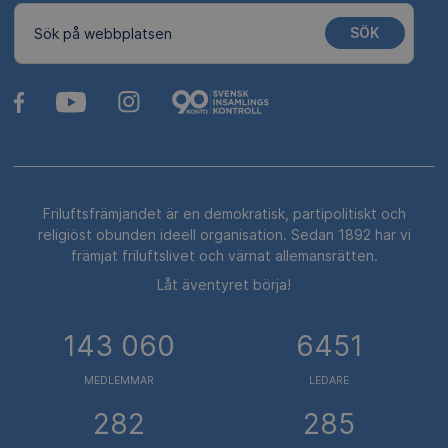
SÖK
Sök på webbplatsen
Friluftsfrämjandet är en demokratisk, partipolitiskt och
religiöst obunden ideell organisation. Sedan 1892 har vi
främjat friluftslivet och värnat allemansrätten.
Låt äventyret börja!
143 060
6451
MEDLEMMAR
LEDARE
282
285