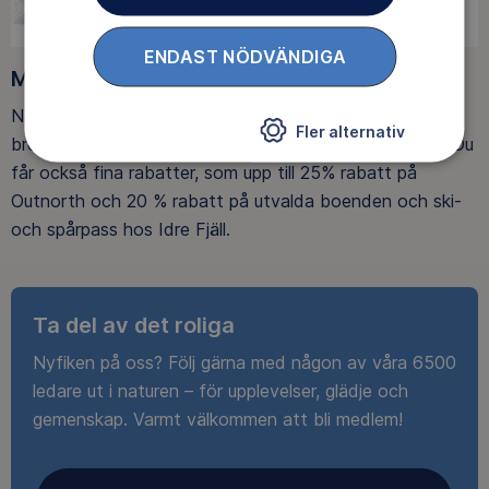
ENDAST NÖDVÄNDIGA
Medlemsförmåner
När du blir medlem får du Magasin Friluftsliv i din
Fler alternativ
brevlåda, med tips, tester och inspirerande reportage. Du
får också fina rabatter, som upp till 25% rabatt på
Outnorth och 20 % rabatt på utvalda boenden och ski-
och spårpass hos Idre Fjäll.
Ta del av det roliga
Nyfiken på oss? Följ gärna med någon av våra 6500
ledare ut i naturen – för upplevelser, glädje och
gemenskap. Varmt välkommen att bli medlem!