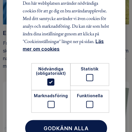
Den här webbplatsen använder nödvändiga
cookies för att ge dig en bra användarupplevelse.
Med ditt samtycke använder vi även cookies för
analys och marknadsföring. Du kan när som helst
Ett friluftsliv för alla
ändra dina inställningar genom att klicka på
"Cookieinställningar" längst ner på sidan.
Läs
Friluftsfrämjandet arbetar för att så många som möjligt
mer om cookies
ska upptäcka den rörelseglädje och de hälsoeffekter som
naturen ger. Som medlem bidrar du också till vårt arbete
med att skydda allemansrätten.
Nödvändiga
Statistik
(obligatoriskt)
Marknadsföring
Funktionella
GODKÄNN ALLA