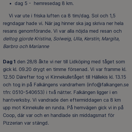
dag 5 - hemresedag 8 km.
Vi var ute i friska luften ca 8 tim/dag. Sol och 1,5
regndagar hade vi. När jag hinner ska jag skriva ner hela
resans genomförande. Vi var alla nöjda med resan och
deltog gjorde Kristina, Solweig, Ulla, Kerstin, Margita,
Barbro och Marianne
Dag 1
den 28/8 åkte vi ner till Lidköping med tåget som
gick kl. 09.20 drygt en timme försenad. Vi var framme kl.
12.50 Därefter tog vi Kinnekulletåget till Hällekis kl. 13.15
och tog in på Falkängens vandrarhem (info@falkangen.se
tfn: 0510-540653) i två nätter. Falkängen ligger i en
hantverksby. Vi vandrade den eftermiddagen ca 8 km
upp mot Kinnekulle en runda. På hemvägen gick vi in på
Coop, där var och en handlade sin middagsmat för
Pizzerian var stängd.