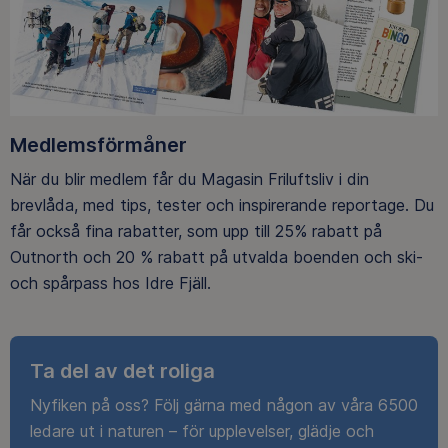
Medlemsförmåner
När du blir medlem får du Magasin Friluftsliv i din
brevlåda, med tips, tester och inspirerande reportage. Du
får också fina rabatter, som upp till 25% rabatt på
Outnorth och 20 % rabatt på utvalda boenden och ski-
och spårpass hos Idre Fjäll.
Ta del av det roliga
Nyfiken på oss? Följ gärna med någon av våra 6500
ledare ut i naturen – för upplevelser, glädje och