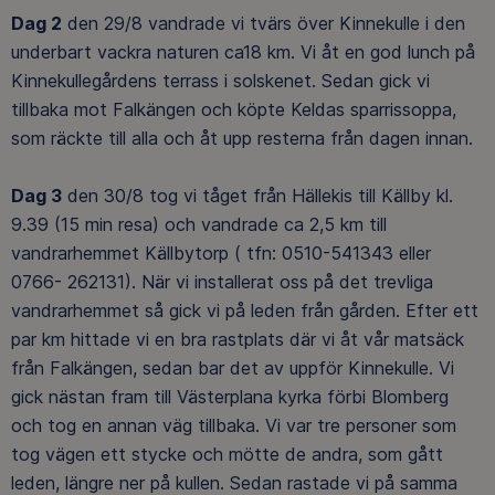
Dag 2
den 29/8 vandrade vi tvärs över Kinnekulle i den
underbart vackra naturen ca18 km. Vi åt en god lunch på
Kinnekullegårdens terrass i solskenet. Sedan gick vi
tillbaka mot Falkängen och köpte Keldas sparrissoppa,
som räckte till alla och åt upp resterna från dagen innan.
Dag 3
den 30/8 tog vi tåget från Hällekis till Källby kl.
9.39 (15 min resa) och vandrade ca 2,5 km till
vandrarhemmet Källbytorp ( tfn: 0510-541343 eller
0766- 262131). När vi installerat oss på det trevliga
vandrarhemmet så gick vi på leden från gården. Efter ett
par km hittade vi en bra rastplats där vi åt vår matsäck
från Falkängen, sedan bar det av uppför Kinnekulle. Vi
gick nästan fram till Västerplana kyrka förbi Blomberg
och tog en annan väg tillbaka. Vi var tre personer som
tog vägen ett stycke och mötte de andra, som gått
leden, längre ner på kullen. Sedan rastade vi på samma