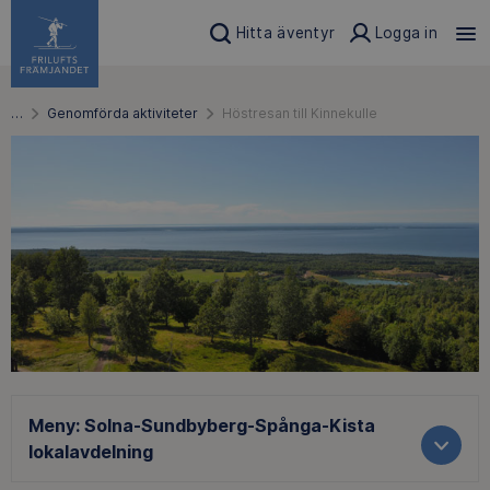
Hitta äventyr
Logga in
…
Genomförda aktiviteter
Höstresan till Kinnekulle
Meny:
Solna-Sundbyberg-Spånga-Kista
lokalavdelning