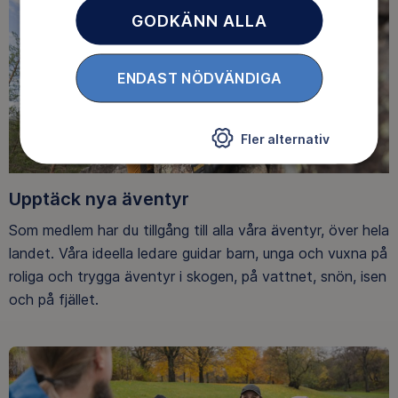
GODKÄNN ALLA
ENDAST NÖDVÄNDIGA
Fler alternativ
Upptäck nya äventyr
Som medlem har du tillgång till alla våra äventyr, över hela
landet. Våra ideella ledare guidar barn, unga och vuxna på
roliga och trygga äventyr i skogen, på vattnet, snön, isen
och på fjället.