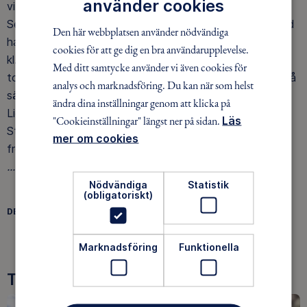
använder cookies
vi fick ändå frukost och ett par smörgåsar till matsäck.
Sedan vandrade vi en slinga på ca 2 km i skogen och vid
Den här webbplatsen använder nödvändiga
havet runt Läckö strand. I god tid före bussens avgång
cookies för att ge dig en bra användarupplevelse.
kl. 15.03 gick vi ca 6 km till hållplats Ekebo.där buss 132
Med ditt samtycke använder vi även cookies för
tog upp oss för att köra till Spiken, där den vände. På så
analys och marknadsföring. Du kan när som helst
sätt fick vi se fiskeläget Spiken också. Bussen från
ändra dina inställningar genom att klicka på
Lidköping gick kl. 16.30 till Skövde och sedan tåg till
"Cookieinställningar" längst ner på sidan.
Läs
Stockholm. Vi var framme straxt före kl. 20.00 på
mer om cookies
fredagskvällen. (Vandrade totalt 62 km)
...berättade Marianne....
Nödvändiga
Statistik
(obligatoriskt)
DELA
FACEBOOK
TWITTER
LINKEDIN
Marknadsföring
Funktionella
Tre goda skäl att bli medlem