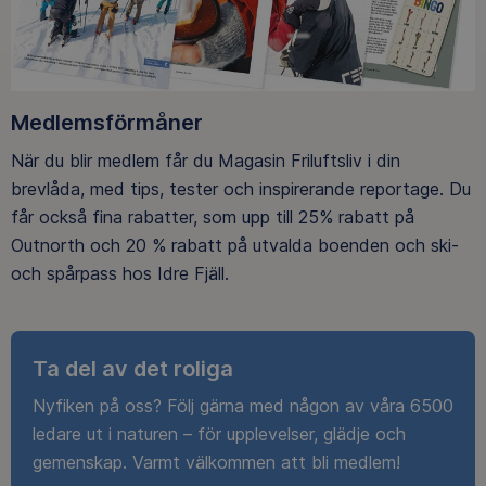
Medlemsförmåner
När du blir medlem får du Magasin Friluftsliv i din
brevlåda, med tips, tester och inspirerande reportage. Du
får också fina rabatter, som upp till 25% rabatt på
Outnorth och 20 % rabatt på utvalda boenden och ski-
och spårpass hos Idre Fjäll.
Ta del av det roliga
Nyfiken på oss? Följ gärna med någon av våra 6500
ledare ut i naturen – för upplevelser, glädje och
gemenskap. Varmt välkommen att bli medlem!