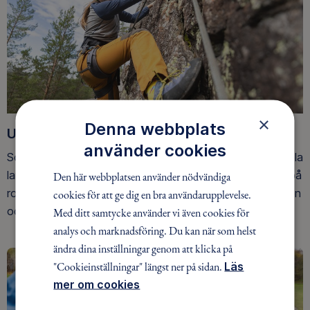
×
Denna webbplats
Upptäck nya äventyr
använder cookies
Som medlem har du tillgång till alla våra äventyr, över hela
landet. Våra ideella ledare guidar barn, unga och vuxna på
Den här webbplatsen använder nödvändiga
roliga och trygga äventyr i skogen, på vattnet, snön, isen
cookies för att ge dig en bra användarupplevelse.
och på fjället.
Med ditt samtycke använder vi även cookies för
analys och marknadsföring. Du kan när som helst
ändra dina inställningar genom att klicka på
"Cookieinställningar" längst ner på sidan.
Läs
mer om cookies