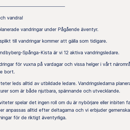
och vandra!
 planerade vandringar under Pågående äventyr.
plikt till vandringar kommer att gälla som tidigare.
undbyberg-Spånga-Kista är vi 12 aktiva vandringsledare.
dringar för vuxna på vardagar och vissa helger i vårt närom
e bort.
iteter leds alltid av utbildade ledare. Vandringsledarna planer
turer som är både njutbara, spännande och utvecklande.
iviteter spelar det ingen roll om du är nybörjare eller inbiten f
er anpassas alltid efter deltagarna och vi erbjuder gemenska
ngar för de riktigt äventyrliga.