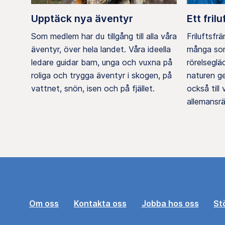
Upptäck nya äventyr
Ett frilu
Som medlem har du tillgång till alla våra
Friluftsfr
äventyr, över hela landet. Våra ideella
många som
ledare guidar barn, unga och vuxna på
rörelsegl
roliga och trygga äventyr i skogen, på
naturen g
vattnet, snön, isen och på fjället.
också till
allemansrä
Om oss
Kontakta oss
Jobba hos oss
St