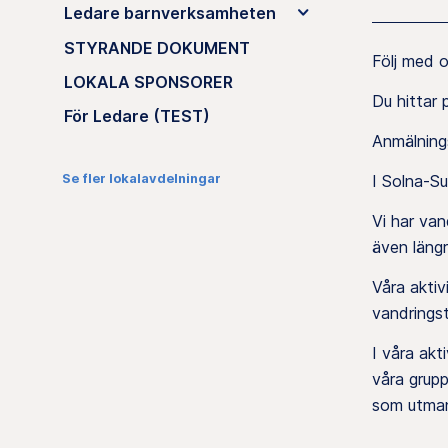
Ledare barnverksamheten
STYRANDE DOKUMENT
Följ med 
LOKALA SPONSORER
Du hittar
För Ledare (TEST)
Anmälnings
Se fler lokalavdelningar
I Solna-S
Vi har van
även längr
Våra aktiv
vandrings
I våra akt
våra grupp
som utmani