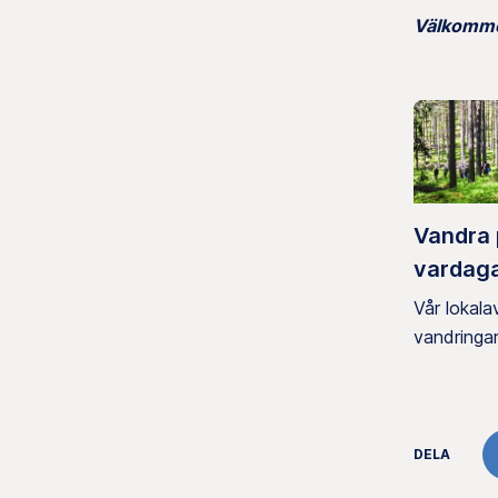
Välkomme
Vandra
vardag
Vår lokala
vandringar
DELA