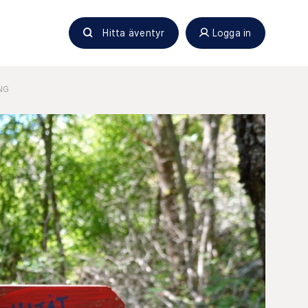
Hitta äventyr
Logga in
NG