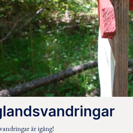
glandsvandringar
vandringar är igång!