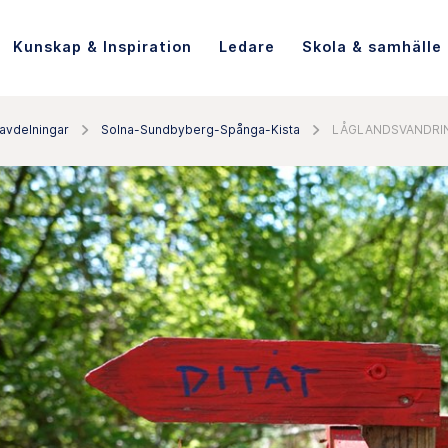
Kunskap & Inspiration
Ledare
Skola & samhälle
avdelningar
Solna-Sundbyberg-Spånga-Kista
LÅGLANDSVANDRI