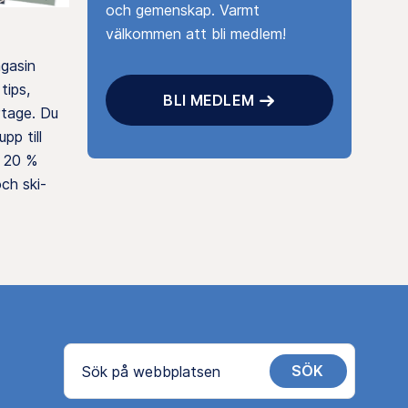
och gemenskap. Varmt
välkommen att bli medlem!
agasin
tips,
BLI MEDLEM
rtage. Du
pp till
 20 %
ch ski-
SÖK
Sök på webbplatsen