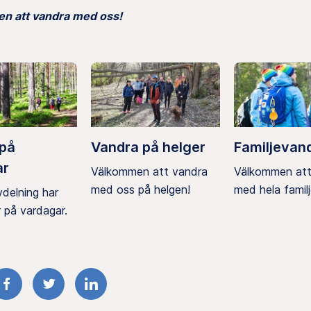
n att vandra med oss!
 på
Vandra på helger
Familjevan
ar
Välkommen att vandra
Välkommen att
med oss på helgen!
med hela familj
vdelning har
 på vardagar.
FACEBOOK
TWITTER
LINKEDIN