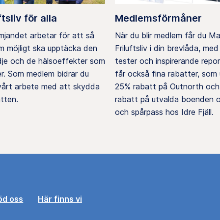
ftsliv för alla
Medlemsförmåner
ämjandet arbetar för att så
När du blir medlem får du M
 möjligt ska upptäcka den
Friluftsliv i din brevlåda, med 
ädje och de hälsoeffekter som
tester och inspirerande repo
er. Som medlem bidrar du
får också fina rabatter, som u
 vårt arbete med att skydda
25% rabatt på Outnorth och
tten.
rabatt på utvalda boenden o
och spårpass hos Idre Fjäll.
öd oss
Här finns vi