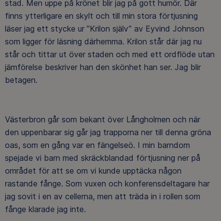
stad. Men uppe på krönet blir jag på gott humör. Där
finns ytterligare en skylt och till min stora förtjusning
läser jag ett stycke ur ”Krilon själv” av Eyvind Johnson
som ligger för läsning därhemma. Krilon står där jag nu
står och tittar ut över staden och med ett ordflöde utan
jämförelse beskriver han den skönhet han ser. Jag blir
betagen.
Västerbron går som bekant över Långholmen och när
den uppenbarar sig går jag trapporna ner till denna gröna
oas, som en gång var en fängelseö. I min barndom
spejade vi barn med skräckblandad förtjusning ner på
området för att se om vi kunde upptäcka någon
rastande fånge. Som vuxen och konferensdeltagare har
jag sovit i en av cellerna, men att träda in i rollen som
fånge klarade jag inte.