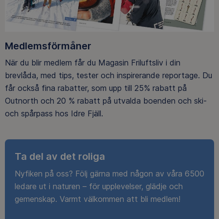
Medlemsförmåner
När du blir medlem får du Magasin Friluftsliv i din
brevlåda, med tips, tester och inspirerande reportage. Du
får också fina rabatter, som upp till 25% rabatt på
Outnorth och 20 % rabatt på utvalda boenden och ski-
och spårpass hos Idre Fjäll.
Ta del av det roliga
Nyfiken på oss? Följ gärna med någon av våra 6500
ledare ut i naturen – för upplevelser, glädje och
gemenskap. Varmt välkommen att bli medlem!