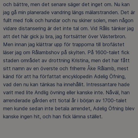
och bättre, men det senare säger det inget om. Nu kan
jag gå min planerade vandring längs mälarstranden. Det är
fullt med folk och hundar och nu skiner solen, men någon
vidare distansering är det inte tal om. Vid Rålis tänker jag
att det här gick ju bra, jag fortsätter över Västerbron.
Men innan jag klättrar upp för trapporna till brofästet
läser jag om Rålambshov på skylten. På 1600-talet fick
staden området av drottning Kristina, men det har fått
sitt namn av en överste och friherre Åke Rålamb, mest
känd för att ha författat encyklopedin Adelig Öfning,
vad den nu kan tänkas ha innehållit. Intressantare hade
varit med lite Andlig övning eller kanske inte. Nåväl, han
arrenderade gården ett tiotal år i början av 1700-talet
men kunde sedan inte betala arrendet, Adelig Öfning blev
kanske ingen hit, och han fick lämna stället.