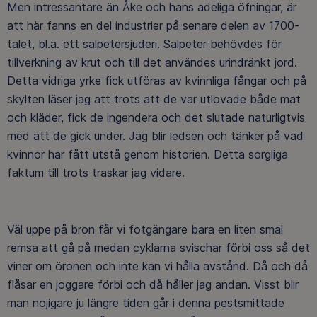
Men intressantare än Åke och hans adeliga öfningar, är
att här fanns en del industrier på senare delen av 1700-
talet, bl.a. ett salpetersjuderi. Salpeter behövdes för
tillverkning av krut och till det användes urindränkt jord.
Detta vidriga yrke fick utföras av kvinnliga fångar och på
skylten läser jag att trots att de var utlovade både mat
och kläder, fick de ingendera och det slutade naturligtvis
med att de gick under. Jag blir ledsen och tänker på vad
kvinnor har fått utstå genom historien. Detta sorgliga
faktum till trots traskar jag vidare.
Väl uppe på bron får vi fotgängare bara en liten smal
remsa att gå på medan cyklarna svischar förbi oss så det
viner om öronen och inte kan vi hålla avstånd. Då och då
flåsar en joggare förbi och då håller jag andan. Visst blir
man nojigare ju längre tiden går i denna pestsmittade