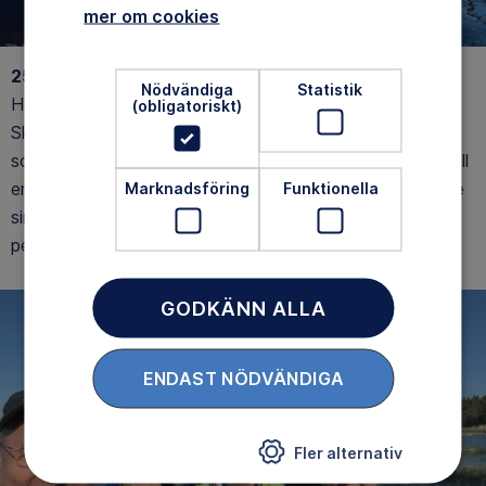
mer om cookies
25-26/5-2024 Rångsen och Skatens skärgård
Nödvändiga
Statistik
Helgen 25-26 maj hade vi en tur i Stora Rångsen och
(obligatoriskt)
Skatens skärgård (Upplandskusten). Turen var planerad
som en tvåa (lätt) men vi fick snabbt sneppa upp den till
en trea (medel) p g a duktiga deltagare. Alla förbättrade
Marknadsföring
Funktionella
sin paddelteknik under turen och våra planerade 10 km
per dag blev drygt 15 km. Hälsar Janne Eriksson
GODKÄNN ALLA
ENDAST NÖDVÄNDIGA
Fler alternativ