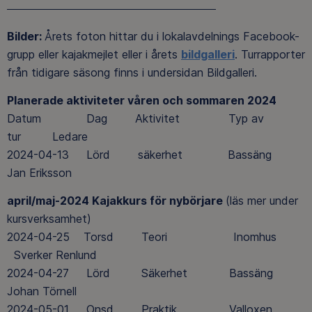
Bilder
:
Årets foton hittar du i lokalavdelnings Facebook-
grupp eller kajakmejlet eller i årets
bildgalleri
. Turrapporter
från tidigare säsong finns i undersidan Bildgalleri.
Planerade aktiviteter våren och sommaren 2024
Datum Dag Aktivitet Typ av
tur Ledare
2024-04-13 Lörd säkerhet Bassäng
Jan Eriksson
april/maj-2024 Kajakkurs för nybörjare
(läs mer under
kursverksamhet)
2024-04-25 Torsd Teori Inomhus
Sverker Renlund
2024-04-27 Lörd Säkerhet Bassäng
Johan Törnell
2024-05-01 Onsd Praktik Valloxen