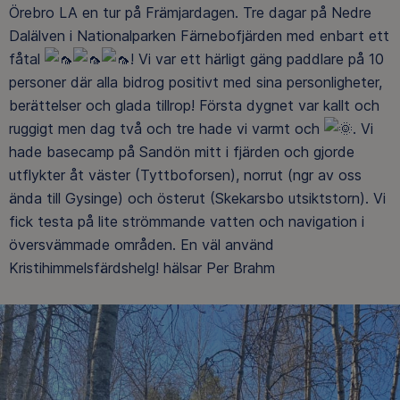
Örebro LA en tur på Främjardagen. Tre dagar på Nedre
Dalälven i Nationalparken Färnebofjärden med enbart ett
fåtal
! Vi var ett härligt gäng paddlare på 10
personer där alla bidrog positivt med sina personligheter,
berättelser och glada tillrop! Första dygnet var kallt och
ruggigt men dag två och tre hade vi varmt och
. Vi
hade basecamp på Sandön mitt i fjärden och gjorde
utflykter åt väster (Tyttboforsen), norrut (ngr av oss
ända till Gysinge) och österut (Skekarsbo utsiktstorn). Vi
fick testa på lite strömmande vatten och navigation i
översvämmade områden. En väl använd
Kristihimmelsfärdshelg! hälsar Per Brahm