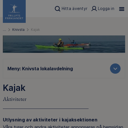
Hitta äventyr
Logga in
…
Knivsta
Kajak
Meny:
Knivsta lokalavdelning
Kajak
Aktiviteter
Utlysning av aktiviteter i kajaksektionen
Våra turer och andra aktiviteter annonseras på hemsidan