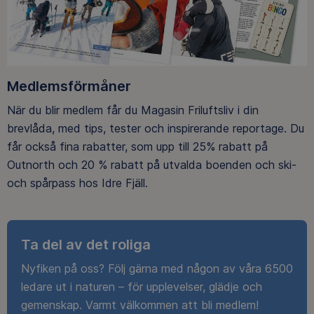
Medlemsförmåner
När du blir medlem får du Magasin Friluftsliv i din
brevlåda, med tips, tester och inspirerande reportage. Du
får också fina rabatter, som upp till 25% rabatt på
Outnorth och 20 % rabatt på utvalda boenden och ski-
och spårpass hos Idre Fjäll.
Ta del av det roliga
Nyfiken på oss? Följ gärna med någon av våra 6500
ledare ut i naturen – för upplevelser, glädje och
gemenskap. Varmt välkommen att bli medlem!