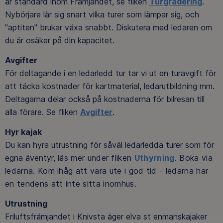
är standard inom Främjandet, se fliken
Turgradering
.
Nybörjare lär sig snart vilka turer som lämpar sig, och
"aptiten" brukar växa snabbt. Diskutera med ledaren om
du är osäker på din kapacitet.
Avgifter
För deltagande i en ledarledd tur tar vi ut en turavgift för
att täcka kostnader för kartmaterial, ledarutbildning mm.
Deltagarna delar också på kostnaderna för bilresan till
alla förare. Se fliken
Avgifter
.
Hyr kajak
Du kan hyra utrustning för såväl ledarledda turer som för
egna äventyr,
läs mer under fliken
Uthyrning
. Boka via
ledarna. Kom ihåg att vara ute i god tid - ledarna har
en tendens att inte sitta inomhus.
Utrustning
Friluftsfrämjandet i Knivsta äger elva st enmanskajaker