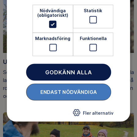
Nödvändiga
Statistik
(obligatoriskt)
Marknadsföring
Funktionella
Upptäck nya äventyr
GODKÄNN ALLA
Som medlem har du tillgång till alla våra äventyr, över hela
landet. Våra ideella ledare guidar barn, unga och vuxna på
roliga och trygga äventyr i skogen, på vattnet, snön, isen
ENDAST NÖDVÄNDIGA
och på fjället.
Fler alternativ