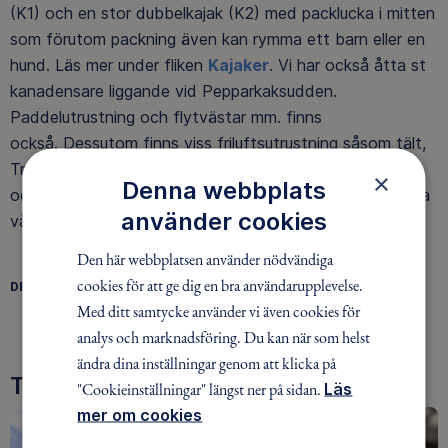
(K1) och en stor dubbelkajak (K2) med packlucka i mitten
som förutom packning även kan rymma ett barn eller en
hund. Läs mer under fliken
Kajaker
. Vi har också åtta st
kanadensare liggande vid Pepparkaksudden.
Paddelutrustning och flytvästar mm. finns
också. Dessutom finns viss friluftsutrustning såsom tält,
Trangiakök mm. Utrustningen kan hyras av medlemmar
×
Denna webbplats
och allmänheten. Vi strävar efter att fortlöpande förnya
använder cookies
vår utrustning.
Den här webbplatsen använder nödvändiga
cookies för att ge dig en bra användarupplevelse.
DELA
FACEBOOK
TWITTER
LINKEDIN
Med ditt samtycke använder vi även cookies för
analys och marknadsföring. Du kan när som helst
ändra dina inställningar genom att klicka på
Tre goda skäl att bli medlem
"Cookieinställningar" längst ner på sidan.
Läs
mer om cookies