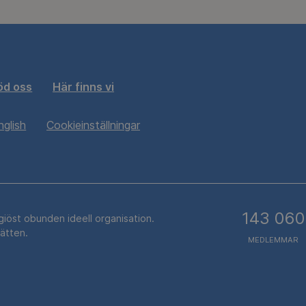
öd oss
Här finns vi
nglish
Cookieinställningar
143 060
igiöst obunden ideell organisation.
rätten.
MEDLEMMAR