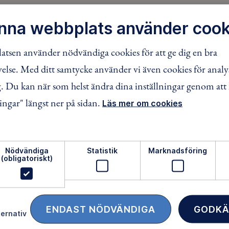
ngspunkten vid Mörtsjöåsen gick vi i ett varierat landskap 
nna webbplats använder cook
h vidare genom svampskogar och hagar. Byn Dragdö blev et
m NV om Fågelmara.
tsen använder nödvändiga cookies för att ge dig en bra
iden till Blekingeleden upplyser bra om sevärdheterna. Till e
lse. Med ditt samtycke använder vi även cookies för analy
 att människor bodde så enkelt för inte särskilt länge sedan.
 Du kan när som helst ändra dina inställningar genom att 
r det bara en sträcka på dryga milen innan vi kommer fram til
ingar" längst ner på sidan.
Läs mer om cookies
oss västerut från Ronneby mot skånegränsen.
 att vandra med oss våren 2020.
Nödvändiga
Statistik
Marknadsföring
(obligatoriskt)
FACEBOOK
TWITTER
LINKEDIN
ENDAST NÖDVÄNDIGA
GODKÄ
ternativ