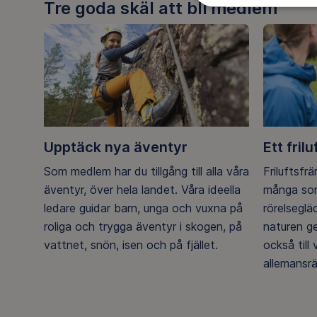
Tre goda skäl att bli medlem
Upptäck nya äventyr
Ett frilu
Som medlem har du tillgång till alla våra
Friluftsfr
äventyr, över hela landet. Våra ideella
många som
ledare guidar barn, unga och vuxna på
rörelsegl
roliga och trygga äventyr i skogen, på
naturen g
vattnet, snön, isen och på fjället.
också till
allemansrä