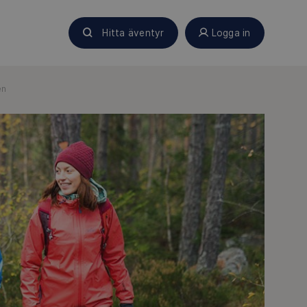
Hitta äventyr
Logga in
en