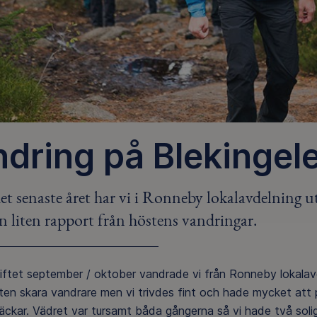
dring på Blekingel
et senaste året har vi i Ronneby lokalavdelning 
n liten rapport från höstens vandringar.
ftet september / oktober vandrade vi från Ronneby lokalavdel
liten skara vandrare men vi trivdes fint och hade mycket att
ckar. Vädret var tursamt båda gångerna så vi hade två soliga