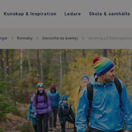
Kunskap & Inspiration
Ledare
Skola & samhälle
ingar
Ronneby
Genomförda äventyr
Vandring på Blekingeled