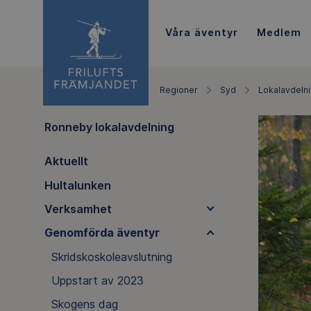
Våra äventyr
Medlem
Regioner
Syd
Lokalavdeln
Ronneby lokalavdelning
Aktuellt
Hultalunken
Verksamhet
Genomförda äventyr
Skridskoskoleavslutning
Uppstart av 2023
Skogens dag