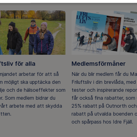
ftsliv för alla
Medlemsförmåner
ämjandet arbetar för att så
När du blir medlem får du M
 möjligt ska upptäcka den
Friluftsliv i din brevlåda, med 
ädje och de hälsoeffekter som
tester och inspirerande repo
er. Som medlem bidrar du
får också fina rabatter, som u
 vårt arbete med att skydda
25% rabatt på Outnorth och
tten.
rabatt på utvalda boenden o
och spårpass hos Idre Fjäll.