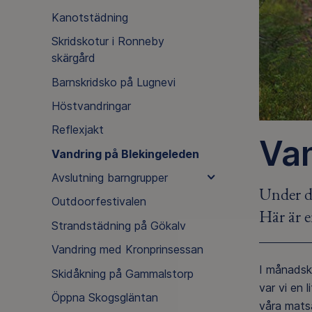
Kanotstädning
Skridskotur i Ronneby
skärgård
Barnskridsko på Lugnevi
Höstvandringar
Reflexjakt
Van
Vandring på Blekingeleden
Avslutning barngrupper
Under d
Outdoorfestivalen
Här är e
Strandstädning på Gökalv
Vandring med Kronprinsessan
I månadski
Skidåkning på Gammalstorp
var vi en 
Öppna Skogsgläntan
våra matsä