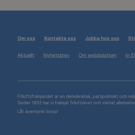
Om oss
Kontakta oss
Jobba hos oss
St
Aktuellt
Nyhetsbrev
Om webbplatsen
In E
Friluftsfrämjandet är en demokratisk, partipolitiskt och rel
Sedan 1892 har vi främjat friluftslivet och värnat allemans
Låt äventyret börja!