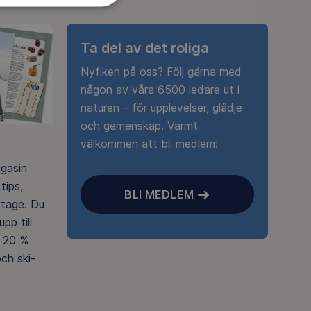
Ta del av det roliga
Nyfiken på oss? Följ gärna med
någon av våra 6500 ledare ut i
naturen – för upplevelser, glädje
och gemenskap. Varmt
välkommen att bli medlem!
agasin
tips,
BLI MEDLEM
rtage. Du
pp till
 20 %
ch ski-