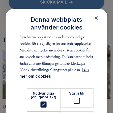
SKICKA MAIL
×
Denna webbplats
använder cookies
Den här webbplatsen använder nödvändiga
Tre goda skäl att bli medlem
cookies för att ge dig en bra användarupplevelse.
Med ditt samtycke använder vi även cookies för
analys och marknadsföring. Du kan när som helst
ändra dina inställningar genom att klicka på
"Cookieinställningar" längst ner på sidan.
Läs
mer om cookies
Nödvändiga
Statistik
(obligatoriskt)
Upptäck nya äventyr