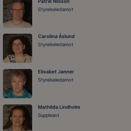
Patrik Nilsson
Styrelseledamot
Carolina Åslund
Styrelseledamot
Elisabet Janner
Styrelseledamot
Mathilda Lindholm
Suppleant