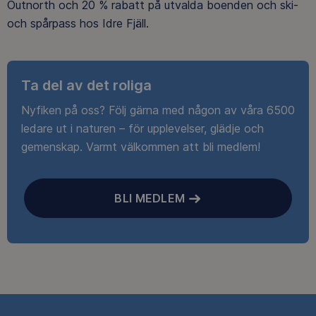
Outnorth och 20 % rabatt på utvalda boenden och ski-
och spårpass hos Idre Fjäll.
Ta del av det roliga
Nyfiken på oss? Följ gärna med någon av våra 6500
ledare ut i naturen – för upplevelser, glädje och
gemenskap. Varmt välkommen att bli medlem!
BLI MEDLEM