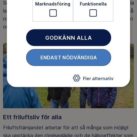
Som medlem har du tillgång till alla våra äventyr, över hela
Marknadsföring
Funktionella
landet. Våra ideella ledare guidar barn, unga och vuxna på
roliga och trygga äventyr i skogen, på vattnet, snön, isen
och på fjället.
GODKÄNN ALLA
ENDAST NÖDVÄNDIGA
Fler alternativ
Ett friluftsliv för alla
Friluftsfrämjandet arbetar för att så många som möjligt
ska upptäcka den rörelseglädje och de hälsoeffekter som