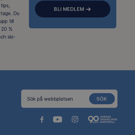
tips,
BLI MEDLEM
rtage. Du
pp till
 20 %
ch ski-
SÖK
Sök på webbplatsen