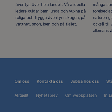
äventyr, över hela landet. Våra ideella
många som
ledare guidar barn, unga och vuxna på
rörelsegl
roliga och trygga äventyr i skogen, på
naturen g
vattnet, snön, isen och på fjället.
också till
allemansrä
Om oss
Kontakta oss
Jobba hos oss
St
Aktuellt
Nyhetsbrev
Om webbplatsen
In E