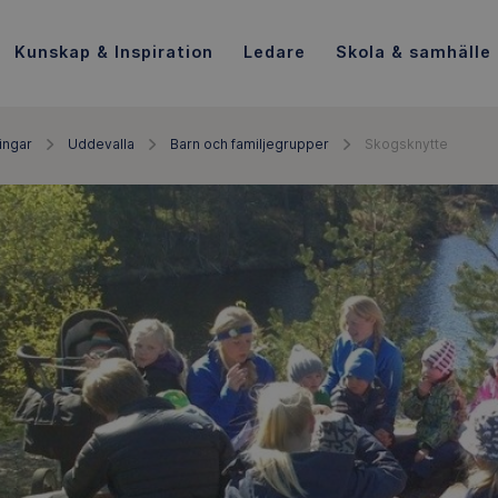
Kunskap & Inspiration
Ledare
Skola & samhälle
ingar
Uddevalla
Barn och familjegrupper
Skogsknytte