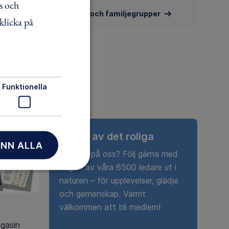
s och
Barn- och familjegrupper
klicka på
Funktionella
Ta del av det roliga
NN ALLA
Nyfiken på oss? Följ gärna med
någon av våra 6500 ledare ut i
naturen – för upplevelser, glädje
och gemenskap. Varmt
välkommen att bli medlem!
agasin