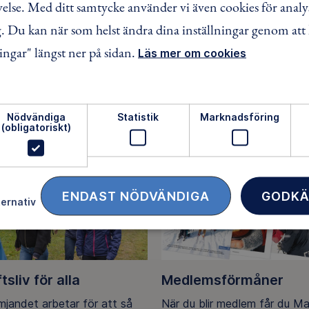
lse. Med ditt samtycke använder vi även cookies för analy
FACEBOOK
TWITTER
LINKEDIN
 Du kan när som helst ändra dina inställningar genom att 
ingar" längst ner på sidan.
Läs mer om cookies
Nödvändiga
Statistik
Marknadsföring
(obligatoriskt)
ENDAST NÖDVÄNDIGA
GODKÄ
ternativ
ftsliv för alla
Medlemsförmåner
ämjandet arbetar för att så
När du blir medlem får du M