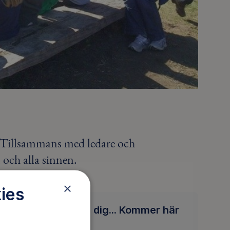
r. Tillsammans med ledare och
 och alla sinnen.
×
ies
Anmäl dig... Kommer här
snart!