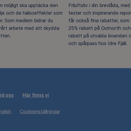
 möjligt ska upptäcka den
Friluftsliv i din brevlåda, med 
ädje och de hälsoeffekter som
tester och inspirerande repo
er. Som medlem bidrar du
får också fina rabatter, som u
 vårt arbete med att skydda
25% rabatt på Outnorth och
tten.
rabatt på utvalda boenden o
och spårpass hos Idre Fjäll.
öd oss
Här finns vi
nglish
Cookieinställningar