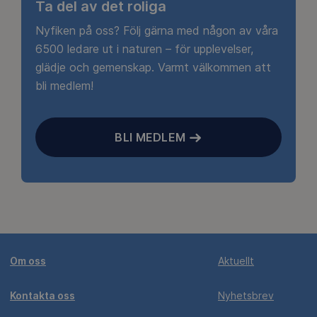
Ta del av det roliga
Nyfiken på oss? Följ gärna med någon av våra
6500 ledare ut i naturen – för upplevelser,
glädje och gemenskap. Varmt välkommen att
bli medlem!
BLI MEDLEM
Om oss
Aktuellt
Kontakta oss
Nyhetsbrev