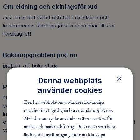
Om eldning och eldningsförbud
Just nu är det varmt och torrt i markerna och
kommunernas räddnigstjänster uppmanar till stor
försiktighet!
Bokningsproblem just nu
problem att boka stuga
×
Denna webbplats
Paddling sommaren 2026 - uppdaterat
använder cookies
Nu finns ett uppdaterat program för paddlingen under
Den här webbplatsen använder nödvändiga
våren och försommaren 2026. Dela gärna vidare till
cookies för att ge dig en bra användarupplevelse.
intresserade. I år har vi lite tydligare fokus på nybörjare,
Med ditt samtycke använder vi även cookies för
ovana paddlare och teknik. För att få fler paddlare med i
analys och marknadsföring. Du kan när som helst
vår verksamhet.
ändra dina inställningar genom att klicka på