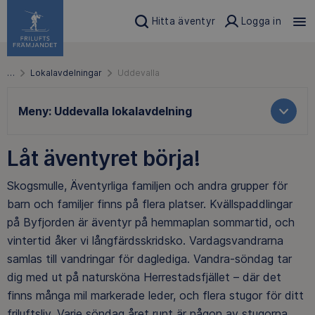
Hitta äventyr
Logga in
…
Lokalavdelningar
Uddevalla
Meny:
Uddevalla lokalavdelning
Låt äventyret börja!
Skogsmulle, Äventyrliga familjen och andra grupper för
barn och familjer finns på flera platser. Kvällspaddlingar
på Byfjorden är äventyr på hemmaplan sommartid, och
vintertid åker vi långfärdsskridsko. Vardagsvandrarna
samlas till vandringar för daglediga. Vandra-söndag tar
dig med ut på natursköna Herrestadsfjället – där det
finns många mil markerade leder, och flera stugor för ditt
friluftsliv. Varje söndag året runt är någon av stugorna