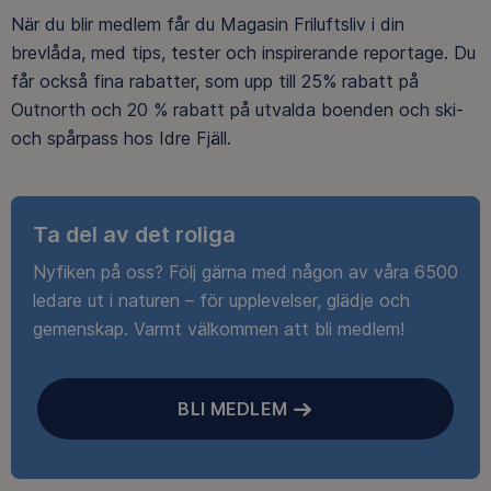
När du blir medlem får du Magasin Friluftsliv i din
brevlåda, med tips, tester och inspirerande reportage. Du
får också fina rabatter, som upp till 25% rabatt på
Outnorth och 20 % rabatt på utvalda boenden och ski-
och spårpass hos Idre Fjäll.
Ta del av det roliga
Nyfiken på oss? Följ gärna med någon av våra 6500
ledare ut i naturen – för upplevelser, glädje och
gemenskap. Varmt välkommen att bli medlem!
BLI MEDLEM