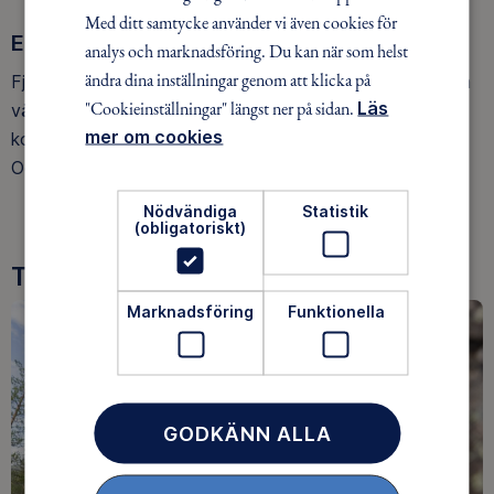
Med ditt samtycke använder vi även cookies för
Ett hållbarare friluftsliv
analys och marknadsföring. Du kan när som helst
ändra dina inställningar genom att klicka på
Fjällräven gör tröjor av svensk ull. Andra väljer helt andra
"Cookieinställningar" längst ner på sidan.
Läs
vägar att skapa ett hållbarare friluftsliv. Hur ska vi som
mer om cookies
konsumenter egentligen veta vilken väg som är bäst?
Och spelar det någon roll?
Nödvändiga
Statistik
(obligatoriskt)
Tre goda skäl att bli medlem
Marknadsföring
Funktionella
GODKÄNN ALLA