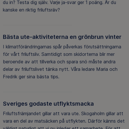
du in? Testa dig själv. Varje ja-svar ger 1 poäng. Är du
kanske en riktig friluftsräv?
Bästa ute-aktiviteterna en grönbrun vinter
I klimatförändringarnas spår påverkas förutsättningarna
för vårt friluftsliv. Samtidigt som skidorterna blir mer
beroende av att tillverka och spara snö måste andra
delar av friluftslivet tänka nytt. Våra ledare Maria och
Fredrik ger sina bästa tips.
Sveriges godaste utflyktsmacka
Friluftsfrämjandet gillar att vara ute. Skogaholm gillar att
vara en del av matsäcken på utflykten. Därför känns det
väldigt naturligt att vi nu inleder ett samarbete. För att