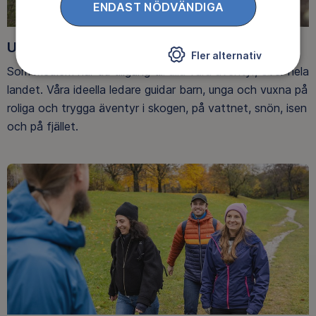
ENDAST NÖDVÄNDIGA
Upptäck nya äventyr
Fler alternativ
Som medlem har du tillgång till alla våra äventyr, över hela
landet. Våra ideella ledare guidar barn, unga och vuxna på
roliga och trygga äventyr i skogen, på vattnet, snön, isen
och på fjället.