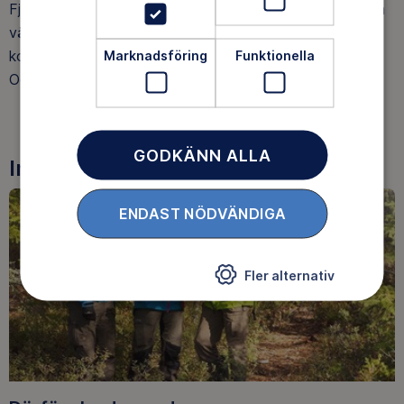
Fjällräven gör tröjor av svensk ull. Andra väljer helt andra
vägar att skapa ett hållbarare friluftsliv. Hur ska vi som
konsumenter egentligen veta vilken väg som är bäst?
Marknadsföring
Funktionella
Och spelar det någon roll?
GODKÄNN ALLA
Inspiration, berättelser och äventyr
ENDAST NÖDVÄNDIGA
Fler alternativ