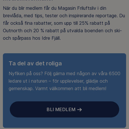
När du blir medlem får du Magasin Friluftsliv i din
brevlåda, med tips, tester och inspirerande reportage. Du
får också fina rabatter, som upp till 25% rabatt på
Outnorth och 20 % rabatt på utvalda boenden och ski-
och spårpass hos Idre Fjäll.
Ta del av det roliga
Nyfiken på oss? Följ gärna med någon av våra 6500
ledare ut i naturen – för upplevelser, glädje och
gemenskap. Varmt välkommen att bli medlem!
BLI MEDLEM