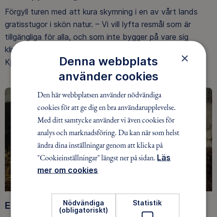
Förgyll turen med att kura skymning i en av vårt lands
gratisstugor i skön natur. – Vi vill lyfta resmål som är
tillgängliga för alla, och som inte bygger på vare sig
klimatförstörande flygresor eller dyr konsumtion, säger
×
Denna webbplats
Kjell Vowles.
använder cookies
Den här webbplatsen använder nödvändiga
cookies för att ge dig en bra användarupplevelse.
Med ditt samtycke använder vi även cookies för
analys och marknadsföring. Du kan när som helst
ändra dina inställningar genom att klicka på
"Cookieinställningar" längst ner på sidan.
Läs
mer om cookies
Nödvändiga
Statistik
Ett hållbarare friluftsliv
(obligatoriskt)