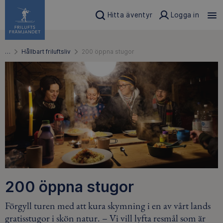
Hitta äventyr
Logga in
…
Hållbart friluftsliv
200 öppna stugor
200 öppna stugor
Förgyll turen med att kura skymning i en av vårt lands
gratisstugor i skön natur. – Vi vill lyfta resmål som är