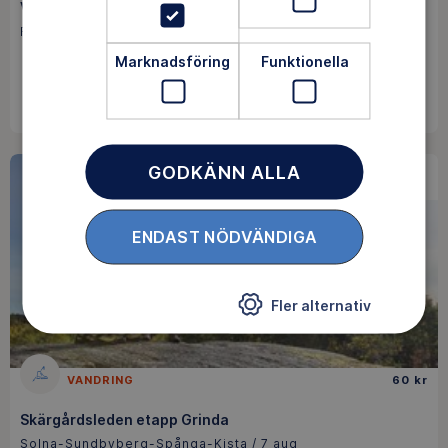
Vandring på Lerdalsberget bl a till gamla slalombacken
Rättvik / 6 aug
Marknadsföring
Funktionella
REGISTRERING STÄNGD
GODKÄNN ALLA
SISTA MINUTEN
ENDAST NÖDVÄNDIGA
Fler alternativ
VANDRING
60 kr
Skärgårdsleden etapp Grinda
Solna-Sundbyberg-Spånga-Kista / 7 aug