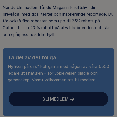
När du blir medlem får du Magasin Friluftsliv i din
brevlåda, med tips, tester och inspirerande reportage. Du
får också fina rabatter, som upp till 25% rabatt på
Outnorth och 20 % rabatt på utvalda boenden och ski-
och spårpass hos Idre Fjäll.
Ta del av det roliga
Nyfiken på oss? Följ gärna med någon av våra 6500
ledare ut i naturen – för upplevelser, glädje och
gemenskap. Varmt välkommen att bli medlem!
BLI MEDLEM