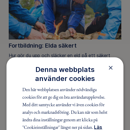
Fortbildning: Elda säkert
Hur gör du upp och släcker en eld på ett säkert
sätt? Adrian Clarke, ledare i Friluftsfrämjandet, visar
×
Denna webbplats
hur i en riktigt effektiv fortbildning i miniformat.
använder cookies
Den här webbplatsen använder nödvändiga
cookies för att ge dig en bra användarupplevelse.
Med ditt samtycke använder vi även cookies för
analys och marknadsföring. Du kan när som helst
ändra dina inställningar genom att klicka på
"Cookieinställningar" längst ner på sidan.
Läs