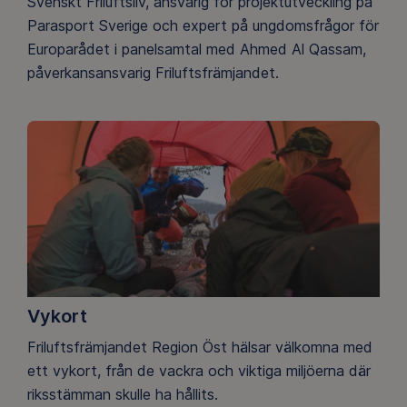
Svenskt Friluftsliv, ansvarig för projektutveckling på
Parasport Sverige och expert på ungdomsfrågor för
Europarådet i panelsamtal med Ahmed Al Qassam,
påverkansansvarig Friluftsfrämjandet.
Vykort
Friluftsfrämjandet Region Öst hälsar välkomna med
ett vykort, från de vackra och viktiga miljöerna där
riksstämman skulle ha hållits.