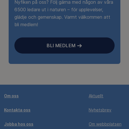
Nyfiken på oss? Följ gärna med någon av våra
6500 ledare ut i naturen – för upplevelser,
glädje och gemenskap. Varmt välkommen att
bli medlem!
BLI MEDLEM
Om oss
Aktuellt
Kontakta oss
Nyhetsbrev
Jobba hos oss
Om webbplatsen