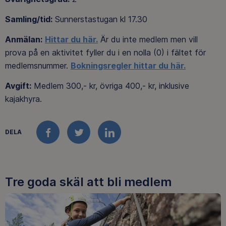
Samling/tid:
Sunnerstastugan kl 17.30
Anmälan:
Hittar du här.
Är du inte medlem men vill
prova på en aktivitet fyller du i en nolla (0) i fältet för
medlemsnummer.
Bokningsregler hittar du här.
Avgift:
Medlem 300,- kr, övriga 400,- kr, inklusive
kajakhyra.
DELA
FACEBOOK
TWITTER
LINKEDIN
Tre goda skäl att bli medlem