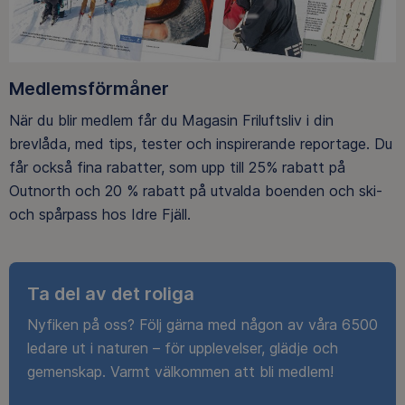
Medlemsförmåner
När du blir medlem får du Magasin Friluftsliv i din
brevlåda, med tips, tester och inspirerande reportage. Du
får också fina rabatter, som upp till 25% rabatt på
Outnorth och 20 % rabatt på utvalda boenden och ski-
och spårpass hos Idre Fjäll.
Ta del av det roliga
Nyfiken på oss? Följ gärna med någon av våra 6500
ledare ut i naturen – för upplevelser, glädje och
gemenskap. Varmt välkommen att bli medlem!