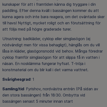
kunskaper för att i framtiden känna dig tryggare i din
paddling. Efter denna kväll i bassängen kommer du att
kunna agera och inte bara reagera, om det oväntade sker
till havs! Nyttigt, mycket roligt och en förutsättning för
att följa med på högre graderade turer.
Utrustning: badkläder, cyklop eller simglasögon (ej
nödvändigt men för vissa behagligt), hänglås om du vill
låsa in kläder, glasögonsnodd vid behov. Många föredrar
cyklop framför simglasögon för att slippa få in vatten i
näsan. En nosklämma fungerar hyfsat. T-tröja i
konstmaterial om du blir kall i det varma vattnet.
Svårighesgrad
: 1
Samling/tid
: Fyrishov, nordvästra entrén (På sidan av
den stora bassängen) från 18:30. Ombytta vid
bassängen senast 5 minuter innan start