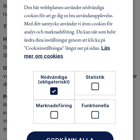
Kursplatserna kommer i första hand erbjudas till de som
Den här webbplatsen använder nödvändiga
har deltagit i ”Nybörjarkurs kajak” enligt ovan.
cookies för att ge dig en bra användarupplevelse.
Med ditt samtycke använder vi även cookies för
Teorikväll:
12 augusti, tid och plats meddelas senare.
analys och marknadsföring. Du kan när som helst
Helgtur:
Start lördag 29 aug, kl. 07.00 vid
ändra dina inställningar genom att klicka på
Sunnerstastugan.
"Cookieinställningar" längst ner på sidan.
Läs
Slut söndag 30 aug, ca kl. 19.00 vid Sunnerstastugan.
mer om cookies
Utrustning:
Vi kommer, före helgturen, att gå igenom
vad som behövs till turen. En allmän utrustningslista hittar
Nödvändiga
Statistik
(obligatoriskt)
du här
Utrustningslista
.
Pris
: 950 SEK
Kursbok samt hyra av kajak, kapell, paddel och flytväst
Marknadsföring
Funktionella
ingår i kursavgiften.
Har du egen kajak blir priset 450 SEK. Vi delar på
transportkostnaderna