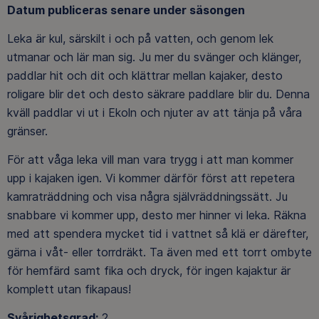
Datum publiceras senare under säsongen
Leka är kul, särskilt i och på vatten, och genom lek
utmanar och lär man sig. Ju mer du svänger och klänger,
paddlar hit och dit och klättrar mellan kajaker, desto
roligare blir det och desto säkrare paddlare blir du. Denna
kväll paddlar vi ut i Ekoln och njuter av att tänja på våra
gränser.
För att våga leka vill man vara trygg i att man kommer
upp i kajaken igen. Vi kommer därför först att repetera
kamraträddning och visa några självräddningssätt. Ju
snabbare vi kommer upp, desto mer hinner vi leka. Räkna
med att spendera mycket tid i vattnet så klä er därefter,
gärna i våt- eller torrdräkt. Ta även med ett torrt ombyte
för hemfärd samt fika och dryck, för ingen kajaktur är
komplett utan fikapaus!
Svårighetsgrad:
2