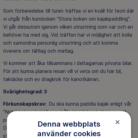
Som förberedelse till turen träffas vi en kväll för teori där
vi utgår från kursboken "Stora boken om kajakpaddling".
Vi går dessutom igenom vilken utrustning som var och en
behöver ha med sig. Vid träffen har vi möjlighet att kolla
och samordna personlig utrustning och att komma
överens om tältlag och matlag.
Vi kommer att åka tillsammans i deltagarnas privata bilar.
För att kunna planera resan vill vi veta om du har bil,
takräcke och ev dragkrok för kanotkärran.
Svårighetsgrad: 3
Förkunskapskrav:
Du ska kunna paddla kajak enligt vår
”Nybörjarkurs kajak” som hålls i juni/juli och klara av att
paddla två timmar i sträck.
×
Denna webbplats
Du behöver inte ha övernattat i tält eller lagat mat på
använder cookies
stormkök tidigare, vi kommer att öva på det.