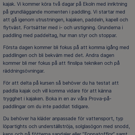
kajak. Vi kommer köra två dagar på Ekoln med inriktning
på grundläggande momenten i paddling. Vi startar med
att gå igenom utrustningen, kajaken, paddeln, kapell och
flytväst. Fortsätter med i- och urstigning. Grunderna i
paddling med paddeltag, hur man styr och stoppar.
Första dagen kommer bli fokus på att komma igång med
paddlingen och bli bekväm med det. Andra dagen
kommer bli mer fokus på att finslipa tekniken och på
räddningsövningar.
För att delta på kursen så behöver du ha testat att
paddla kajak och vill komma vidare för att känna
trygghet i kajaken. Boka in en av våra Prova-på-
paddlingar om du inte paddlat tidigare.
Du behöver ha kläder anpassade för vattensport, typ
löpartights och underställströja, solglasögon med snodd,
keps och på fötterna sandaler eller ”Foppatofflor” samt