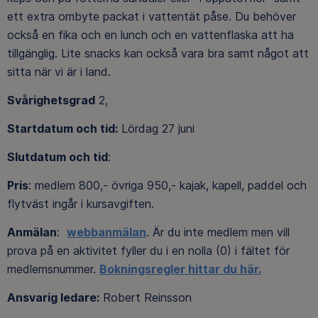
ett extra ombyte packat i vattentät påse. Du behöver
också en fika och en lunch och en vattenflaska att ha
tillgänglig. Lite snacks kan också vara bra samt något att
sitta när vi är i land.
Svårighetsgrad
2,
Startdatum och tid:
Lördag 27 juni
Slutdatum och tid
:
Pris
: medlem 800,- övriga 950,- kajak, kapell, paddel och
flytväst ingår i kursavgiften.
Anmälan
:
webbanmälan
. Är du inte medlem men vill
prova på en aktivitet fyller du i en nolla (0) i fältet för
medlemsnummer.
Bokningsregler hittar du här
.
Ansvarig ledare:
Robert Reinsson