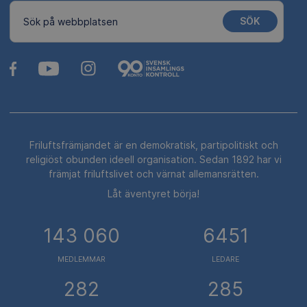
SÖK
Sök på webbplatsen
Friluftsfrämjandet är en demokratisk, partipolitiskt och
religiöst obunden ideell organisation. Sedan 1892 har vi
främjat friluftslivet och värnat allemansrätten.
Låt äventyret börja!
143 060
6451
MEDLEMMAR
LEDARE
282
285