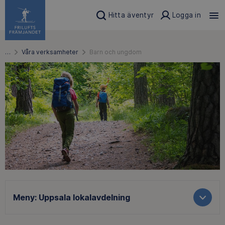
Hitta äventyr
Logga in
…
Våra verksamheter
Barn och ungdom
Meny:
Uppsala lokalavdelning