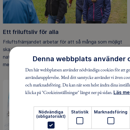
Ett friluftsliv för alla
Friluftsfrämjandet arbetar för att så många som möjligt
ska upptäcka den rörelseglädje och de hälsoeffekter som
naturen ger. Som medlem bidrar du också till vårt arbete
Denna webbplats använder 
med att skydda allemansrätten.
Den här webbplatsen använder nödvändiga cookies för att ge 
användarupplevelse. Med ditt samtycke använder vi även cook
och marknadsföring. Du kan när som helst ändra dina instäl
klicka på "Cookieinställningar" längst ner på sidan.
Läs me
Nödvändiga
Statistik
Marknadsföring
(obligatoriskt)