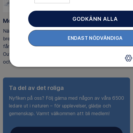
GODKÄNN ALLA
Medlemsförmåner
När du blir medlem får du Magasin Friluftsliv i din
ENDAST NÖDVÄNDIGA
brevlåda, med tips, tester och inspirerande reportage. Du
får också fina rabatter, som upp till 25% rabatt på
Outnorth och 20 % rabatt på utvalda boenden och ski-
och spårpass hos Idre Fjäll.
Ta del av det roliga
Nyfiken på oss? Följ gärna med någon av våra 6500
ledare ut i naturen – för upplevelser, glädje och
gemenskap. Varmt välkommen att bli medlem!