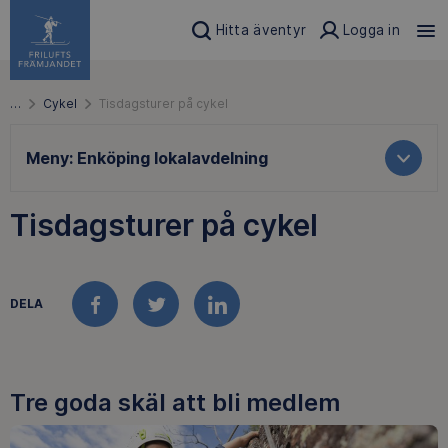
Hitta äventyr
Logga in
…
Cykel
Tisdagsturer på cykel
Meny:
Enköping lokalavdelning
Tisdagsturer på cykel
DELA
FACEBOOK
TWITTER
LINKEDIN
Tre goda skäl att bli medlem