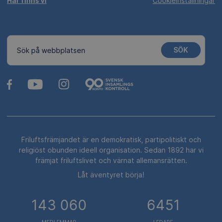
Här finns vi
Cookieinställningar
SÖK
Sök på webbplatsen
Friluftsfrämjandet är en demokratisk, partipolitiskt och
religiöst obunden ideell organisation. Sedan 1892 har vi
främjat friluftslivet och värnat allemansrätten.
Låt äventyret börja!
143 060
6451