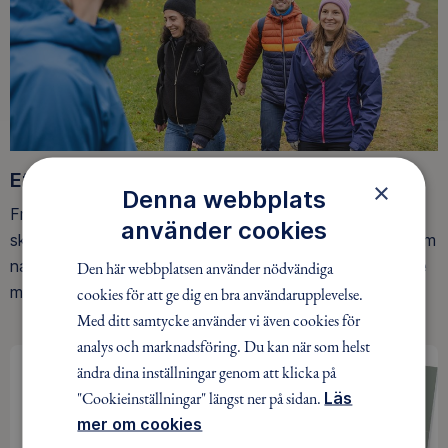
Ett friluftsliv för alla
×
Denna webbplats
Friluftsfrämjandet arbetar för att så många som möjligt
använder cookies
ska upptäcka den rörelseglädje och de hälsoeffekter som
naturen ger. Som medlem bidrar du också till vårt arbete
Den här webbplatsen använder nödvändiga
med att skydda allemansrätten.
cookies för att ge dig en bra användarupplevelse.
Med ditt samtycke använder vi även cookies för
analys och marknadsföring. Du kan när som helst
ändra dina inställningar genom att klicka på
"Cookieinställningar" längst ner på sidan.
Läs
mer om cookies