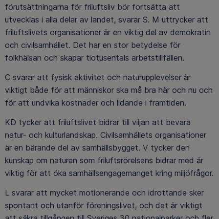
förutsättningarna för friluftsliv bör fortsätta att
utvecklas i alla delar av landet, svarar S. M uttrycker att
friluftslivets organisationer är en viktig del av demokratin
och civilsamhället. Det har en stor betydelse för
folkhälsan och skapar tiotusentals arbetstillfällen.
C svarar att fysisk aktivitet och naturupplevelser är
viktigt både för att människor ska må bra här och nu och
för att undvika kostnader och lidande i framtiden.
KD tycker att friluftslivet bidrar till viljan att bevara
natur- och kulturlandskap. Civilsamhällets organisationer
är en bärande del av samhällsbygget. V tycker den
kunskap om naturen som friluftsrörelsens bidrar med är
viktig för att öka samhällsengagemanget kring miljöfrågor.
L svarar att mycket motionerande och idrottande sker
spontant och utanför föreningslivet, och det är viktigt
att säkra tillgången till Sveriges 30 nationalparker och fler