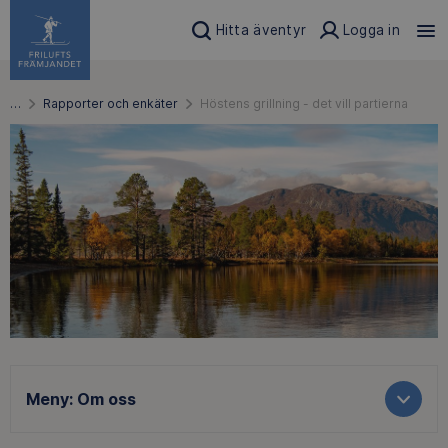
Hitta äventyr
Logga in
…
Rapporter och enkäter
Höstens grillning - det vill partierna
Meny:
Om oss