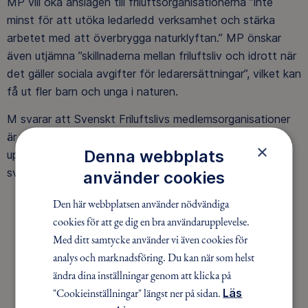
MP vill öka anslagen till friluftsorganisationerna ”inte
minst för att utöka ledarledd verksamhet och stärka
arbetet med att överbrygga naturklyftan.” MP önskar
även utjämna ”skillnaderna mellan friluftsliv och idrott när
det gäller sociala avgifter för ledarersättningar”, vilket kan
få ut fler barn och unga i naturen.
M svarar att Svenskt Friluftslivs medlemsorganisationer
är en betydande kunskapsbärare som behöver
×
Denna webbplats
uppmuntras för att i högre grad vara en tillgång för
svensk beredskap.
använder cookies
Den här webbplatsen använder nödvändiga
M och L beklagar att det
cookies för att ge dig en bra användarupplevelse.
Med ditt samtycke använder vi även cookies för
skurits ner på anslagen till
analys och marknadsföring. Du kan när som helst
friluftslivet… det ska återställas
ändra dina inställningar genom att klicka på
"Cookieinställningar" längst ner på sidan.
Läs