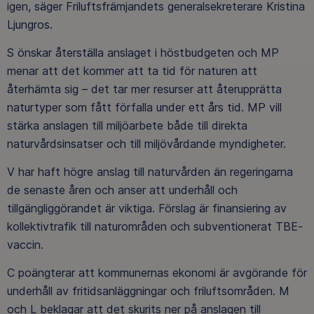
igen, säger Friluftsfrämjandets generalsekreterare Kristina
Ljungros.
S önskar återställa anslaget i höstbudgeten och MP
menar att det kommer att ta tid för naturen att
återhämta sig – det tar mer resurser att återupprätta
naturtyper som fått förfalla under ett års tid. MP vill
stärka anslagen till miljöarbete både till direkta
naturvårdsinsatser och till miljövårdande myndigheter.
V har haft högre anslag till naturvården än regeringarna
de senaste åren och anser att underhåll och
tillgängliggörandet är viktiga. Förslag är finansiering av
kollektivtrafik till naturområden och subventionerat TBE-
vaccin.
C poängterar att kommunernas ekonomi är avgörande för
underhåll av fritidsanläggningar och friluftsområden. M
och L beklagar att det skurits ner på anslagen till