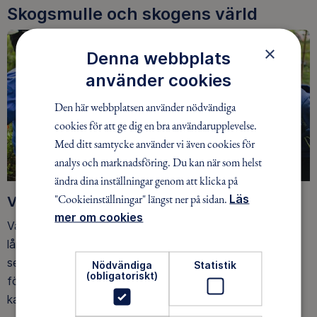
Skogsmulle och skogens värld
×
Denna webbplats
använder cookies
Den här webbplatsen använder nödvändiga
cookies för att ge dig en bra användarupplevelse.
Med ditt samtycke använder vi även cookies för
analys och marknadsföring. Du kan när som helst
ändra dina inställningar genom att klicka på
"Cookieinställningar" längst ner på sidan.
Läs
Vad vaknar i naturen om våren?
mer om cookies
Våren är här och hela naturen väcks till liv igen efter en
lång vinter. Ut och spana under stubbar och stenar och
se vilka djur som hunnit vakna till liv! Skogsmulle i
Nödvändiga
Statistik
(obligatoriskt)
förskolan-pedagogen Catharina ger ledtrådar på vad du
kan se.