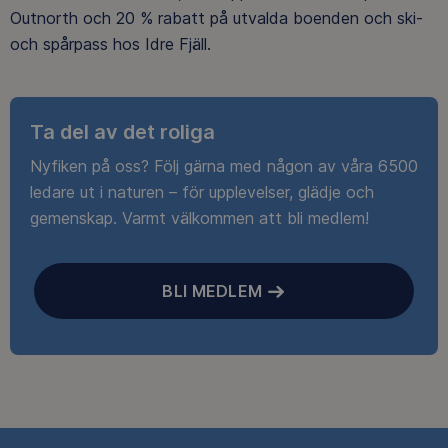
Outnorth och 20 % rabatt på utvalda boenden och ski-
och spårpass hos Idre Fjäll.
Ta del av det roliga
Nyfiken på oss? Följ gärna med någon av våra 6500
ledare ut i naturen – för upplevelser, glädje och
gemenskap. Varmt välkommen att bli medlem!
BLI MEDLEM