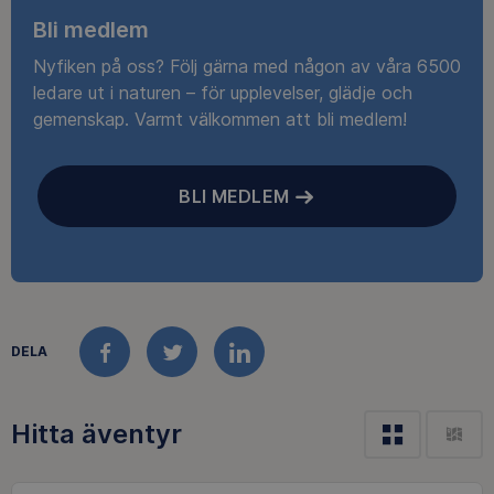
Bli medlem
Nyfiken på oss? Följ gärna med någon av våra 6500
ledare ut i naturen – för upplevelser, glädje och
gemenskap. Varmt välkommen att bli medlem!
BLI MEDLEM
DELA
FACEBOOK
TWITTER
LINKEDIN
Hitta äventyr