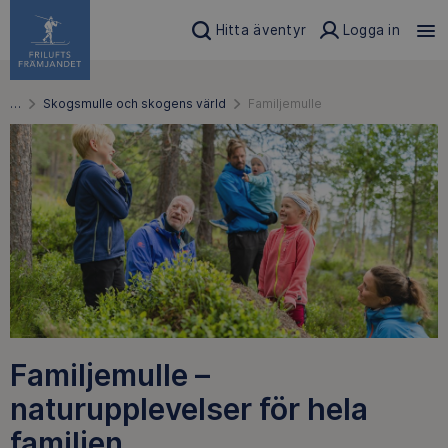
Hitta äventyr
Logga in
…
Skogsmulle och skogens värld
Familjemulle
Familjemulle –
naturupplevelser för hela
familjen