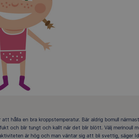
r att hålla en bra kroppstemperatur. Bär aldrig bomull närmas
kt och blir tungt och kallt när det blir blött. Välj merinoull 
m aktiviteten är hög och man väntar sig att bli svettig, säger I