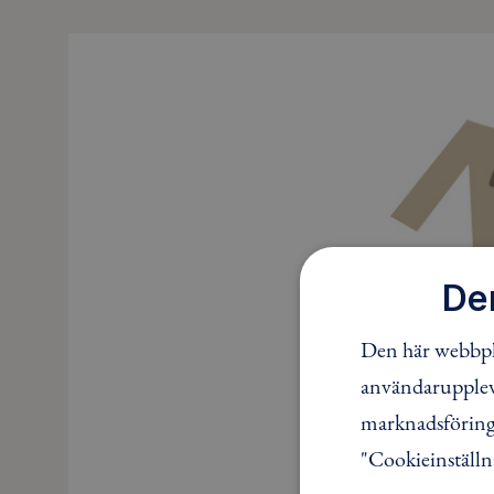
De
Den här webbpla
användaruppleve
marknadsföring.
"Cookieinställn