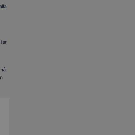
alla
tar
små
en