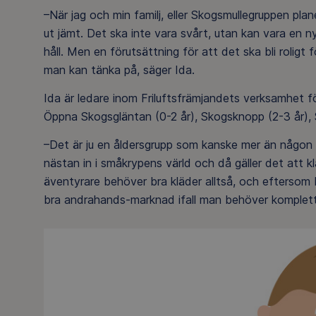
–När jag och min familj, eller Skogsmullegruppen plan
ut jämt. Det ska inte vara svårt, utan kan vara en ny 
håll. Men en förutsättning för att det ska bli roligt fö
man kan tänka på, säger Ida.
Ida är ledare inom Friluftsfrämjandets verksamhet f
Öppna Skogsgläntan (0-2 år), Skogsknopp (2-3 år), S
–Det är ju en åldersgrupp som kanske mer än någon 
nästan in i småkrypens värld och då gäller det att k
äventyrare behöver bra kläder alltså, och eftersom
bra andrahands-marknad ifall man behöver komplette