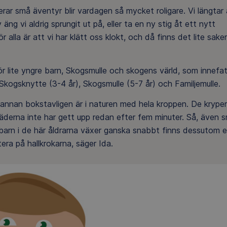
erar små äventyr blir vardagen så mycket roligare. Vi längtar 
äng vi aldrig sprungit ut på, eller ta en ny stig åt ett nytt
r alla är att vi har klätt oss klokt, och då finns det lite saker
ör lite yngre barn, Skogsmulle och skogens värld, som innefat
kogsknytte (3-4 år), Skogsmulle (5-7 år) och Familjemulle.⁠
annan bokstavligen är i naturen med hela kroppen. De kryper
läderna inte har gett upp redan efter fem minuter. Så, även 
 barn i de här åldrarna växer ganska snabbt finns dessutom 
ra på hallkrokarna, säger Ida.