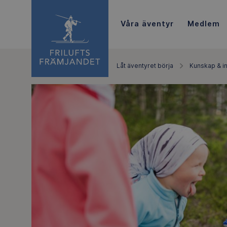
Våra äventyr
Medlem
Låt äventyret börja
Kunskap & in