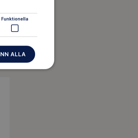
Funktionella
hövs
a
NN ALLA
arma