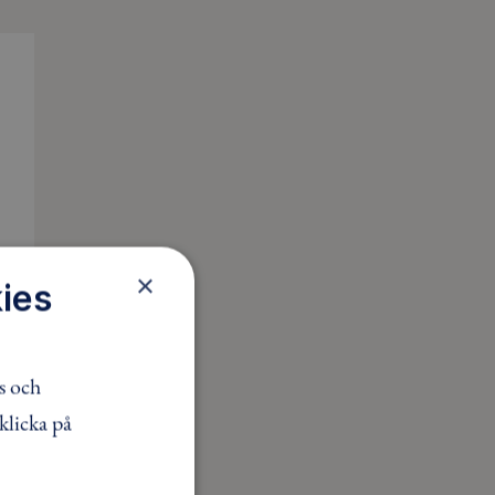
×
ies
s och
klicka på