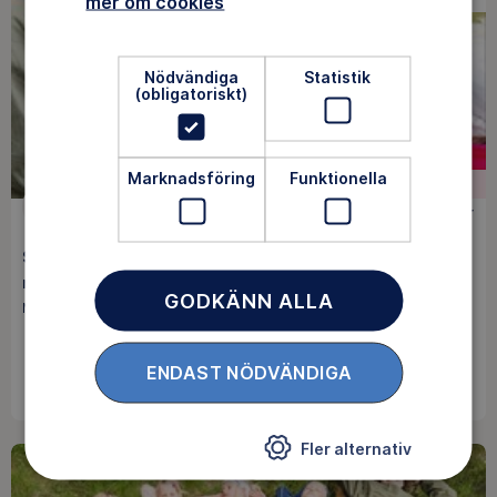
mer om cookies
Nödvändiga
Statistik
(obligatoriskt)
Marknadsföring
Funktionella
FÖR LEDARE
SKOGSMULLE
3100 kr
Skogsmulle och Skogens värld, 15-16 augusti, Västerås,
med digital förträff den 11 augusti
GODKÄNN ALLA
Mitt / Pågår mellan 15 aug - 16 aug
ENDAST NÖDVÄNDIGA
BOKA
Fler alternativ