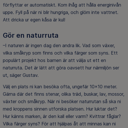
förflyttar er automatiskt. Kom ihåg att hålla energinivån
uppe. Fyll på när ni blir hungriga, och glöm inte vattnet.
Att dricka ur egen kåsa är kul!
Gör en naturruta
–I naturen är ingen dag den andra lik. Vad som växer,
vilka småkryp som finns och vilka färger som syns. Ett
populärt projekt hos barnen är att välja ut ett en
naturruta. Det är lätt att göra oavsett hur närmiljön ser
ut, säger Gustav.
Välj en plats ni kan besöka ofta, ungefär 10x10 meter.
Gärna där det finns stenar, olika träd, buskar, lav, mossor,
växter och småkryp. När ni besöker naturrutan så ska ni
med kroppens sinnen utforska platsen. Hur luktar det?
Hur känns marken, är den kall eller varm? Kvittrar fåglar?
Vilka färger syns? För att hjälpas åt att minnas kan ni