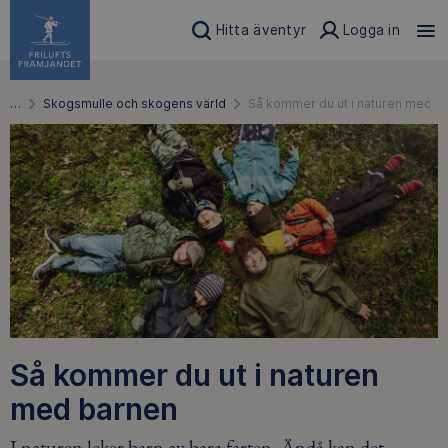
Hitta äventyr
Logga in
…
Skogsmulle och skogens värld
Så kommer du ut i naturen med b
Så kommer du ut i naturen
med barnen
I naturen leker barn av bara farten. Ändå kan det