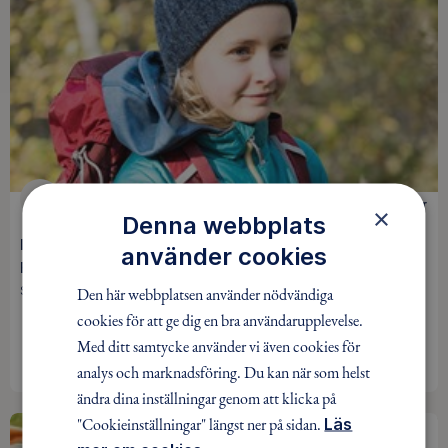
SKOGSMULLE
0 kr
×
Denna webbplats
Intresseanmälan Skogsknytteverksamhet (barn 3-4 år) i
använder cookies
Friluftsfrämjandet Salem 2026-2027
Den här webbplatsen använder nödvändiga
Salem / Pågår mellan 6 aug - 31 dec 2027
cookies för att ge dig en bra användarupplevelse.
Med ditt samtycke använder vi även cookies för
INTRESSEANMÄLAN
analys och marknadsföring. Du kan när som helst
ändra dina inställningar genom att klicka på
"Cookieinställningar" längst ner på sidan.
Läs
SISTA MINUTEN