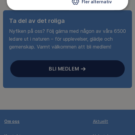
Fler alternativ
Ta del av det roliga
Nyfiken på oss? Följ gärna med någon av våra 6500
ledare ut i naturen – för upplevelser, glädje och
gemenskap. Varmt välkommen att bli medlem!
BLI MEDLEM
Om oss
Aktuellt