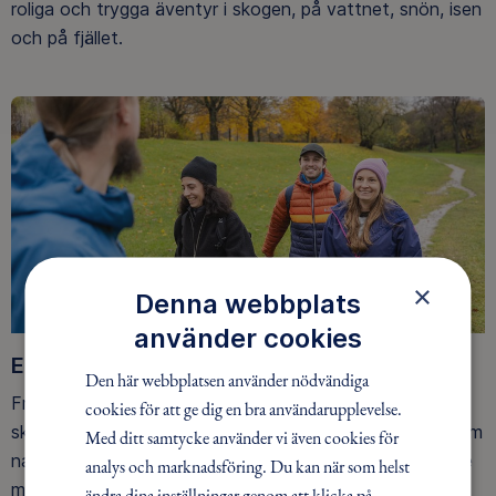
roliga och trygga äventyr i skogen, på vattnet, snön, isen
och på fjället.
×
Denna webbplats
använder cookies
Ett friluftsliv för alla
Den här webbplatsen använder nödvändiga
Friluftsfrämjandet arbetar för att så många som möjligt
cookies för att ge dig en bra användarupplevelse.
ska upptäcka den rörelseglädje och de hälsoeffekter som
Med ditt samtycke använder vi även cookies för
naturen ger. Som medlem bidrar du också till vårt arbete
analys och marknadsföring. Du kan när som helst
med att skydda allemansrätten.
ändra dina inställningar genom att klicka på