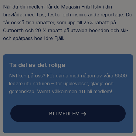
När du blir medlem får du Magasin Friluftsliv i din
brevlåda, med tips, tester och inspirerande reportage. Du
får också fina rabatter, som upp till 25% rabatt på
Outnorth och 20 % rabatt på utvalda boenden och ski-
och spårpass hos Idre Fjäll.
Ta del av det roliga
Nyfiken på oss? Följ gärna med någon av våra 6500
ledare ut i naturen – för upplevelser, glädje och
gemenskap. Varmt välkommen att bli medlem!
BLI MEDLEM