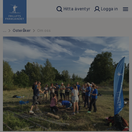
Hitta äventyr
Logga in
…
Österåker
Om oss