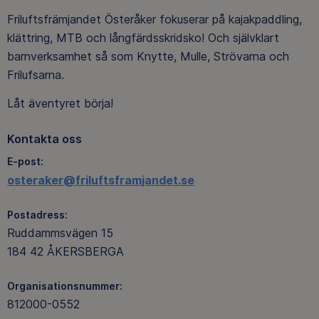
Friluftsfrämjandet Österåker fokuserar på kajakpaddling,
klättring, MTB och långfärdsskridsko! Och självklart
barnverksamhet så som Knytte, Mulle, Strövarna och
Frilufsarna.
Låt äventyret börja!
Kontakta oss
E-post:
osteraker@friluftsframjandet.se
Postadress:
Ruddammsvägen 15
184 42 ÅKERSBERGA
Organisationsnummer:
812000-0552