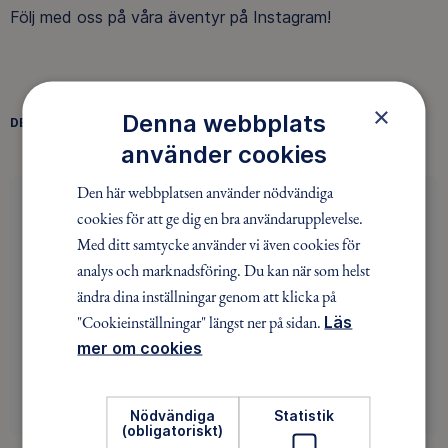
Följ med oss på våra äventyr på Instagram!
×
Denna webbplats
DELA
FACEBOOK
TWITTER
LINKEDIN
använder cookies
Den här webbplatsen använder nödvändiga
Har du drömt om att bli friluftsledare?
cookies för att ge dig en bra användarupplevelse.
Med ditt samtycke använder vi även cookies för
Det enda som slår att ta del av äventyret, är att
analys och marknadsföring. Du kan när som helst
leda det. Ditt engagemang bidrar till att människor
ändra dina inställningar genom att klicka på
kommer ut i naturen. Är du redo att bli en av oss?
"Cookieinställningar" längst ner på sidan.
Läs
mer om cookies
BLI LEDARE
Nödvändiga
Statistik
(obligatoriskt)