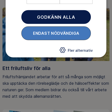
GODKÄNN ALLA
ENDAST NÖDVÄNDIGA
Fler alternativ
Ett friluftsliv för alla
Friluftsfrämjandet arbetar för att så många som möjligt
ska upptäcka den rörelseglädje och de hälsoeffekter som
naturen ger. Som medlem bidrar du också till vårt arbete
med att skydda allemansrätten.