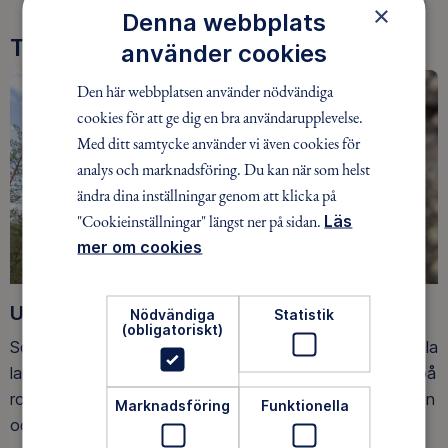
×
Denna webbplats
Tre goda skäl att bli medlem
använder cookies
Den här webbplatsen använder nödvändiga
cookies för att ge dig en bra användarupplevelse.
Med ditt samtycke använder vi även cookies för
analys och marknadsföring. Du kan när som helst
ändra dina inställningar genom att klicka på
"Cookieinställningar" längst ner på sidan.
Läs
mer om cookies
Upptäck nya äventyr
Nödvändiga
Statistik
(obligatoriskt)
Som medlem har du tillgång till alla våra äventyr, över hela
landet. Våra ideella ledare guidar barn, unga och vuxna på
roliga och trygga äventyr i skogen, på vattnet, snön, isen
Marknadsföring
Funktionella
och på fjället.