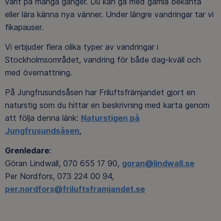
varit på många gånger. Du kan gå med gamla bekanta
eller lära känna nya vänner. Under längre vandringar tar vi
fikapauser.
Vi erbjuder flera olika typer av vandringar i
Stockholmsområdet, vandring för både dag-kväll och
med övernattning.
På Jungfrusundsåsen har Friluftsfrämjandet gjort en
naturstig som du hittar en beskrivning med karta genom
att följa denna länk:
Naturstigen på
Jungfrusundsåsen
.
Grenledare
:
Göran Lindwall, 070 655 17 90,
goran@lindwall.se
Per Nordfors, 073 224 00 94,
per.nordfors@friluftsframjandet.se