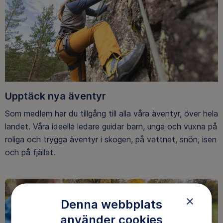
Upptäck nya äventyr
Som medlem har du tillgång till alla våra äventyr, över hela
landet. Våra ideella ledare guidar barn, unga och vuxna på
roliga och trygga äventyr i skogen, på vattnet, snön, isen
och på fjället.
×
Denna webbplats
använder cookies