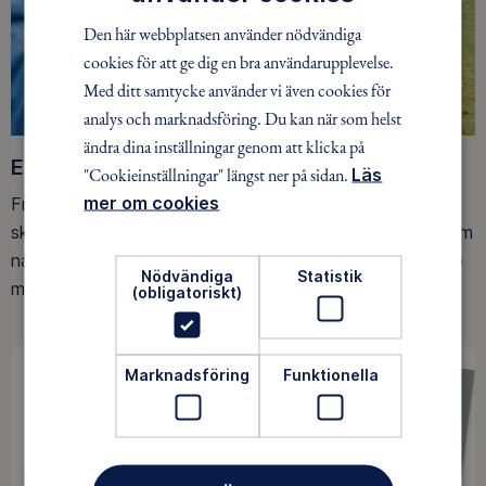
Den här webbplatsen använder nödvändiga
cookies för att ge dig en bra användarupplevelse.
Med ditt samtycke använder vi även cookies för
analys och marknadsföring. Du kan när som helst
ändra dina inställningar genom att klicka på
Ett friluftsliv för alla
"Cookieinställningar" längst ner på sidan.
Läs
mer om cookies
Friluftsfrämjandet arbetar för att så många som möjligt
ska upptäcka den rörelseglädje och de hälsoeffekter som
naturen ger. Som medlem bidrar du också till vårt arbete
Nödvändiga
Statistik
med att skydda allemansrätten.
(obligatoriskt)
Marknadsföring
Funktionella