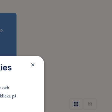
p.
×
ies
s och
klicka på