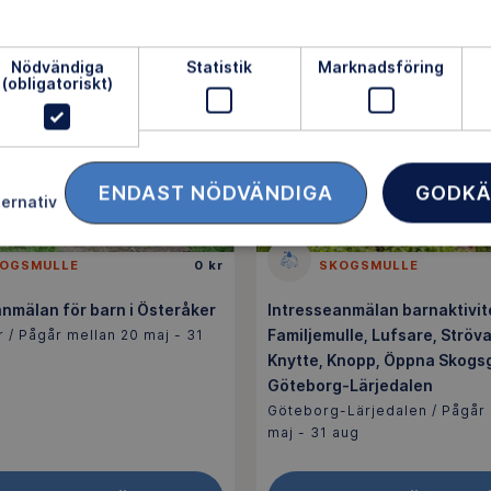
Nödvändiga
Statistik
Marknadsföring
(obligatoriskt)
ENDAST NÖDVÄNDIGA
GODKÄ
ternativ
OGSMULLE
0 kr
SKOGSMULLE
nmälan för barn i Österåker
Intresseanmälan barnaktivit
Familjemulle, Lufsare, Ströva
 / Pågår mellan 20 maj - 31
Knytte, Knopp, Öppna Skogs
Göteborg-Lärjedalen
Göteborg-Lärjedalen / Pågår 
maj - 31 aug