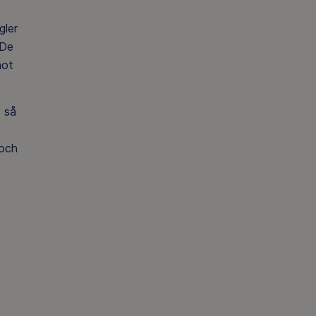
gler
 De
mot
t så
 och