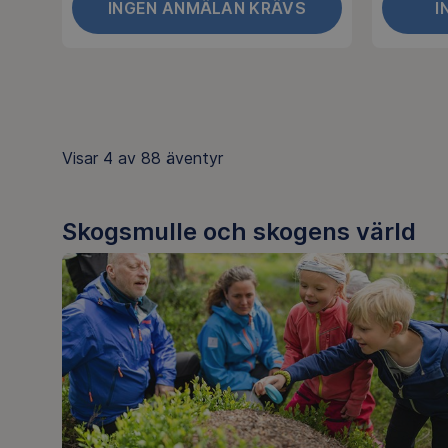
INGEN ANMÄLAN KRÄVS
I
Visar
4 av 88
äventyr
Skogsmulle och skogens värld