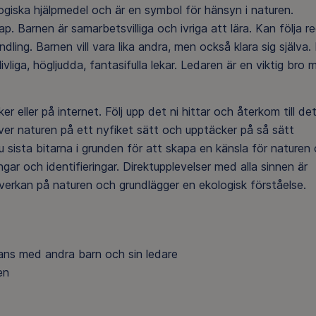
giska hjälpmedel och är en symbol för hänsyn i naturen.
 Barnen är samarbetsvilliga och ivriga att lära. Kan följa re
ling. Barnen vill vara lika andra, men också klara sig själva.
vliga, högljudda, fantasifulla lekar. Ledaren är en viktig bro 
eller på internet. Följ upp det ni hittar och återkom till de
ver naturen på ett nyfiket sätt och upptäcker på så sätt
u sista bitarna i grunden för att skapa en känsla för naturen
ingar och identifieringar. Direktupplevelser med alla sinnen är
erkan på naturen och grundlägger en ekologisk förståelse.
mmans med andra barn och sin ledare
ten