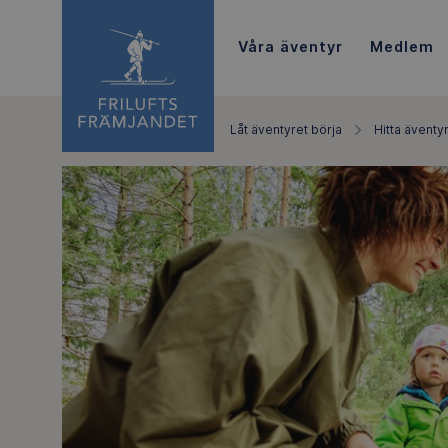
Våra äventyr
Medlem
Låt äventyret börja
Hitta äventy