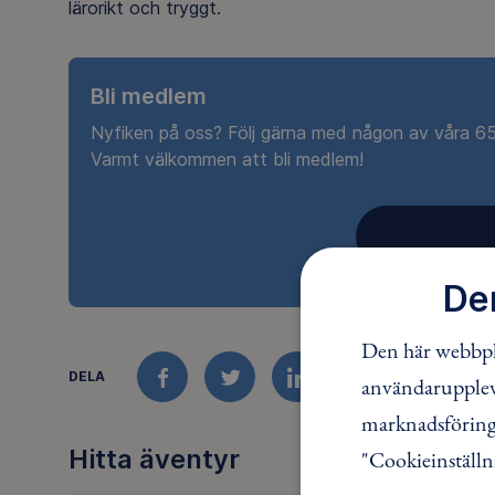
lärorikt och tryggt.
Bli medlem
Nyfiken på oss? Följ gärna med någon av våra 650
Varmt välkommen att bli medlem!
De
Den här webbpla
DELA
användaruppleve
FACEBOOK
TWITTER
LINKEDIN
marknadsföring.
Hitta äventyr
"Cookieinställn