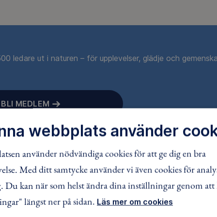
0 ledare ut i naturen – för upplevelser, glädje och gemenska
BLI MEDLEM
nna webbplats använder cook
tsen använder nödvändiga cookies för att ge dig en bra
lse. Med ditt samtycke använder vi även cookies för analy
 Du kan när som helst ändra dina inställningar genom att 
ingar" längst ner på sidan.
Läs mer om cookies