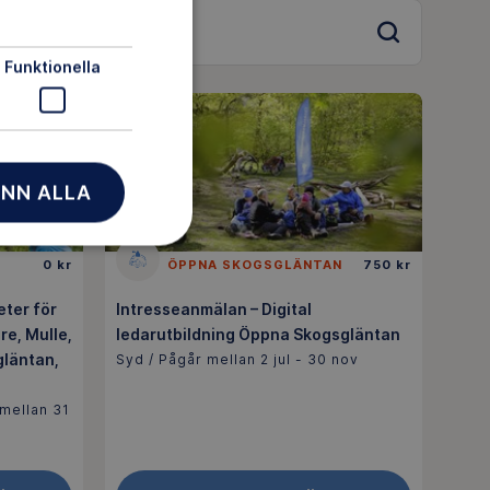
Sök
Funktionella
NN ALLA
0 kr
ÖPPNA SKOGSGLÄNTAN
750 kr
eter för
Intresseanmälan – Digital
re, Mulle,
ledarutbildning Öppna Skogsgläntan
gläntan,
Syd / Pågår mellan 2 jul - 30 nov
mellan 31