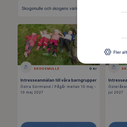
Skogsmulle och skogens värld
Fler al
SKOGSMULLE
0 kr
SK
Intresseanmälan till våra barngrupper
Intressea
Östra Sörmland / Pågår mellan 10 maj -
Österåker
10 maj 2027
jul 2027