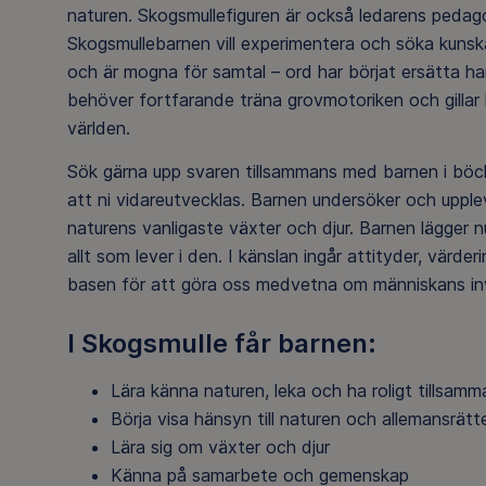
naturen. Skogsmullefiguren är också ledarens pedago
Skogsmullebarnen vill experimentera och söka kunskap.
och är mogna för samtal – ord har börjat ersätta hand
behöver fortfarande träna grovmotoriken och gillar li
världen.
Sök gärna upp svaren tillsammans med barnen i böcker 
att ni vidareutvecklas. Barnen undersöker och upple
naturens vanligaste växter och djur. Barnen lägger n
allt som lever i den. I känslan ingår attityder, värder
basen för att göra oss medvetna om människans inv
I Skogsmulle får barnen:
Lära känna naturen, leka och ha roligt tillsa
Börja visa hänsyn till naturen och allemansrät
Lära sig om växter och djur
Känna på samarbete och gemenskap