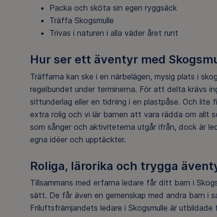
Packa och sköta sin egen ryggsäck
Träffa Skogsmulle
Trivas i naturen i alla väder året runt
Hur ser ett äventyr med Skogsmu
Träffarna kan ske
i en närbelägen
,
mysig plats i sko
regelbundet under terminerna. För att delta krävs in
sittunderlag eller en tidning i en plastpåse. Och lite
extra rolig och vi lär barnen att vara rädda om allt
som sånger och aktiviteterna utgår ifrån
,
dock är
l
e
egna idéer och upptäckter.
Roliga, lärorika och trygga även
Tillsammans med erfarna ledare får
ditt barn i Skog
sätt.
De
får
även
en gemenskap med andra barn i sam
Friluftsfrämjandets ledare i Skogs
mulle
är utbildade 