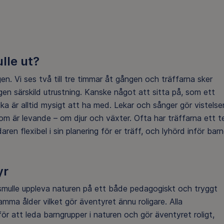
lle ut?
gen. Vi ses två
till tre
timmar åt gången
och t
räffarna sker
gen särskild utrustning. Kanske något att sitta på, som ett
 fika är alltid mysigt att ha med. Lekar och sånger gör vistelse
 som är levande – om djur och växter.
Ofta har träffarna ett 
daren
flexibel i sin planering för er träff, och lyhörd inför bar
tyr
s
mulle
uppleva naturen på ett både pedagogiskt och tryggt
ma ålder vilket gör äventyret ännu roligare. Alla
för att leda barngrupper i naturen och gör
äventyret
roligt,