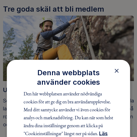
Tre goda skäl att bli medlem
×
Denna webbplats
använder cookies
Upptäck nya äventyr
Den här webbplatsen använder nödvändiga
Som medlem har du tillgång till alla våra äventyr, över hela
cookies för att ge dig en bra användarupplevelse.
landet. Våra ideella ledare guidar barn, unga och vuxna på
Med ditt samtycke använder vi även cookies för
roliga och trygga äventyr i skogen, på vattnet, snön, isen
analys och marknadsföring. Du kan när som helst
och på fjället.
ändra dina inställningar genom att klicka på
"Cookieinställningar" längst ner på sidan.
Läs