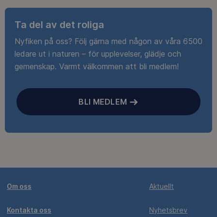
Ta del av det roliga
Nyfiken på oss? Följ gärna med någon av våra 6500
ledare ut i naturen – för upplevelser, glädje och
gemenskap. Varmt välkommen att bli medlem!
BLI MEDLEM
Om oss
Aktuellt
Kontakta oss
Nyhetsbrev