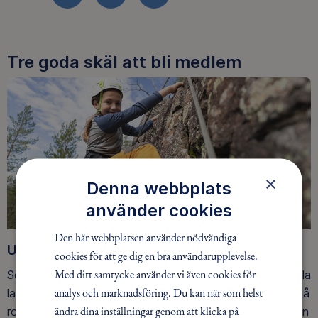
FACEBOOK
TWITTER
LINKEDIN
Tre goda skäl att bli medlem
×
Denna webbplats
använder cookies
Den här webbplatsen använder nödvändiga
Upptäck nya äventyr
cookies för att ge dig en bra användarupplevelse.
Med ditt samtycke använder vi även cookies för
Som medlem har du tillgång till alla våra äventyr, över hela
analys och marknadsföring. Du kan när som helst
landet. Våra ideella ledare guidar barn, unga och vuxna på
ändra dina inställningar genom att klicka på
roliga och trygga äventyr i skogen, på vattnet, snön, isen