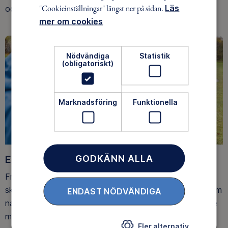
"Cookieinställningar" längst ner på sidan.
Läs
och på fjället.
mer om cookies
Nödvändiga
Statistik
(obligatoriskt)
Marknadsföring
Funktionella
Ett friluftsliv för alla
GODKÄNN ALLA
Friluftsfrämjandet arbetar för att så många som möjligt
ska upptäcka den rörelseglädje och de hälsoeffekter som
ENDAST NÖDVÄNDIGA
naturen ger. Som medlem bidrar du också till vårt arbete
med att skydda allemansrätten.
Fler alternativ