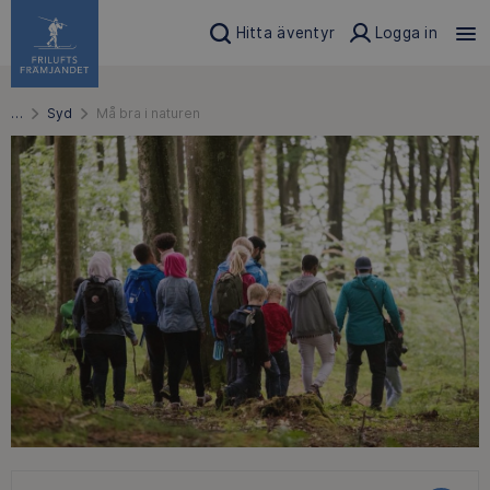
Hitta äventyr
Logga in
…
Syd
Må bra i naturen