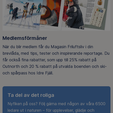
Medlemsförmåner
När du blir medlem får du Magasin Friluftsliv i din
brevlåda, med tips, tester och inspirerande reportage. Du
får också fina rabatter, som upp till 25% rabatt på
Outnorth och 20 % rabatt på utvalda boenden och ski-
och spårpass hos Idre Fjäll.
Ta del av det roliga
Nyfiken på oss? Följ gärna med någon av våra 6500
ledare ut i naturen – för upplevelser, glädje och