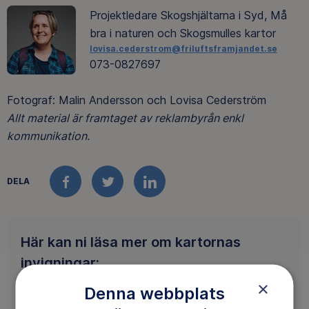
Projektledare Skogshjältarna i Syd, Må
bra i naturen och Skogsmulles kartor
lovisa.cederstrom@friluftsframjandet.se
073-0827697
Fotograf: Malin Andersson och Lovisa Cederström
Allt material är framtaget av reklambyrån enkl
kommunikation.
DELA
FACEBOOK
TWITTER
LINKEDIN
Här kan ni läsa mer om kartornas
invigningar:
×
Skogsmulles karta Kullabergs naturreservat i
Denna webbplats
HD 2019