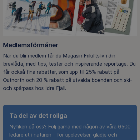
Medlemsförmåner
När du blir medlem får du Magasin Friluftsliv i din
brevlåda, med tips, tester och inspirerande reportage. Du
får också fina rabatter, som upp till 25% rabatt på
Outnorth och 20 % rabatt på utvalda boenden och ski-
och spårpass hos Idre Fjäll.
Ta del av det roliga
Nyfiken på oss? Följ gärna med någon av våra 6500
ledare ut i naturen – för upplevelser, glädje och