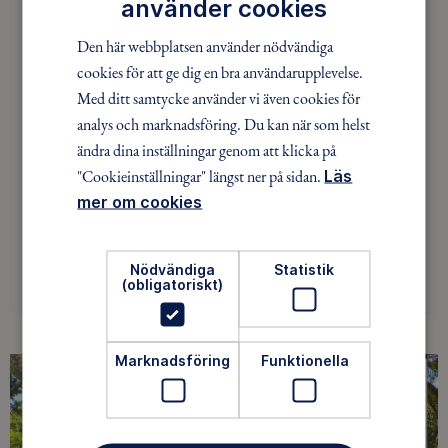
använder cookies
Skogsmulles karta Allarps Bjärs naturreservat i
Skånska dagbladet 2021
Den här webbplatsen använder nödvändiga
Skogsmulles karta Bäckhalladalens
cookies för att ge dig en bra användarupplevelse.
naturreservat i Österlen magasinet 2022
Med ditt samtycke använder vi även cookies för
Skogsmulles karta Skrylle områdets
analys och marknadsföring. Du kan när som helst
naturreservat i Sydsvenska dagbladet 2022
ändra dina inställningar genom att klicka på
Skogsmulles karta Ystad Norra Sandskogens
"Cookieinställningar" längst ner på sidan.
Läs
naturreservat 2023
mer om cookies
Skogsmulles karta Kalvahagens naturreservat i
HD 2023
Törringelunds naturreservat i Sveriges Radio P4
Nödvändiga
Statistik
Malmöhus 2023
(obligatoriskt)
Marknadsföring
Funktionella