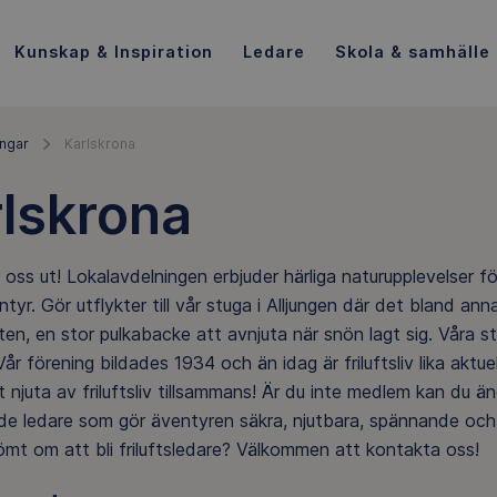
Kunskap & Inspiration
Ledare
Skola & samhälle
ingar
Karlskrona
lskrona
oss ut! Lokalavdelningen erbjuder härliga naturupplevelser 
entyr. Gör utflykter till vår stuga i Alljungen där det bland a
en, en stor pulkabacke att avnjuta när snön lagt sig. Våra 
n. Vår förening bildades 1934 och än idag är friluftsliv lika aktuel
t njuta av friluftsliv tillsammans! Är du inte medlem kan du än
de ledare som gör äventyren säkra, njutbara, spännande och 
mt om att bli friluftsledare? Välkommen att kontakta oss!