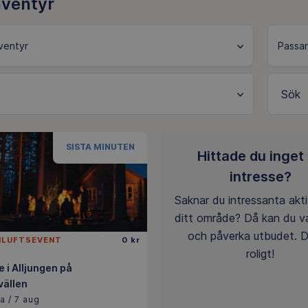
äventyr
Sök
SISTA MINUTEN
Hittade du inget
intresse?
Saknar du intressanta aktiv
ditt område? Då kan du v
och påverka utbudet. D
ILUFTSEVENT
0 kr
roligt!
e i Alljungen på
vällen
a / 7 aug