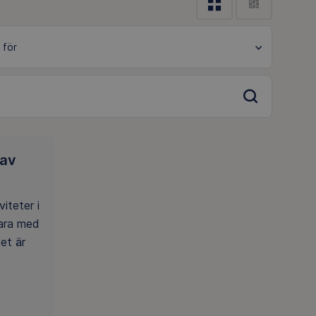
 av
iteter i
ara med
et är