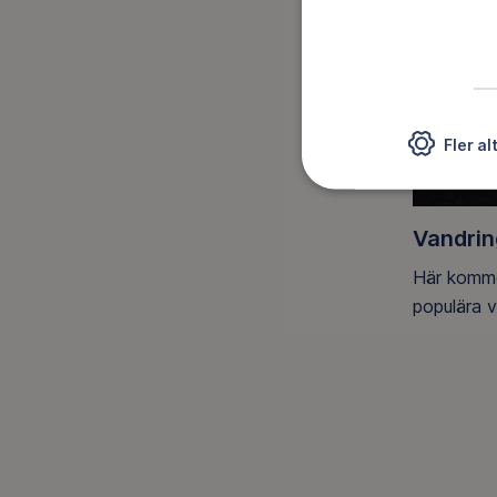
Fler al
Vandrin
Här komme
populära 