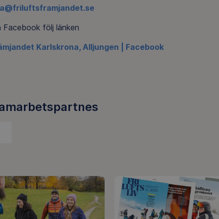
a@friluftsframjandet.se
å Facebook följ länken
rämjandet Karlskrona, Alljungen | Facebook
iluftsfrämjandet
samarbetspartnes
rlskrona,
ljungen