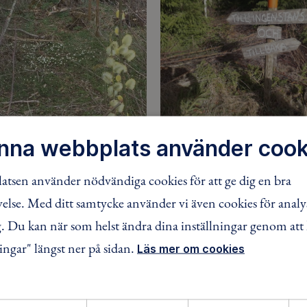
nna webbplats använder cook
Vandringar 2025
Här kan du ta del av våra van
tsen använder nödvändiga cookies för att ge dig en bra
gar 2026
Bli inspirerad och kom med !
lse. Med ditt samtycke använder vi även cookies för analy
r det att finnas rapporter
 Du kan när som helst ändra dina inställningar genom att 
vandringar 2026. 9 juni 2026
ingar" längst ner på sidan.
Läs mer om cookies
ringen denna termin.
ill hösten. Trevlig sommar
v naturen.