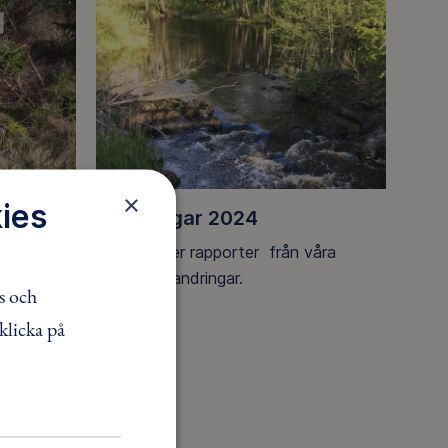
×
ies
Vandringar 2024
dringar.
Här kommer rapporter från våra
populära vandringar.
s och
klicka på