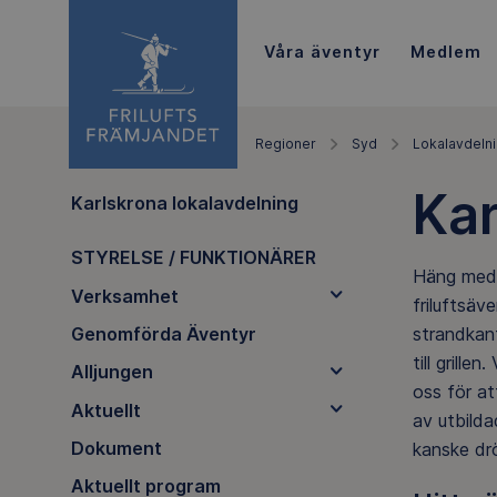
Våra äventyr
Medlem
Regioner
Syd
Lokalavdeln
Kar
Karlskrona lokalavdelning
STYRELSE / FUNKTIONÄRER
Häng med 
Verksamhet
friluftsäv
strandkant
Genomförda Äventyr
till grille
Alljungen
oss för at
Aktuellt
av utbilda
Dokument
kanske drö
Aktuellt program