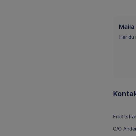
Maila
Har du 
Kontak
Friluftsfr
C/O Ander