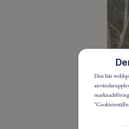
De
Den här webbpla
Vandrin
användaruppleve
Här komme
marknadsföring.
från våra 
"Cookieinställn
sista vand
Välkomna t
och njut a