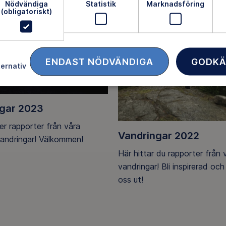
Nödvändiga
Statistik
Marknadsföring
(obligatoriskt)
ENDAST NÖDVÄNDIGA
GODKÄ
ternativ
gar 2023
r rapporter från våra
Vandringar 2022
vandringar! Välkommen!
Här hittar du rapporter från 
vandringar! Bli inspirerad och
oss ut!