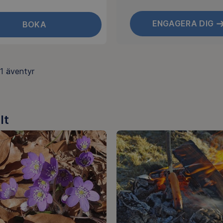
ENGAGERA DIG
BOKA
1
äventyr
lt