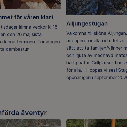
met för våren klart
Alljungestugan
tisdagar jämna veckor kl 18-
Välkomna till sköna Alljungen
gen den 26 maj sista
är öppen för alla och det är e
n denna terminen. Torsdagen
sätt att ta familjen/vänner 
sta dambastun.
och njuta av medhavd mats
härlig natur. Grillplatser finns 
för alla. Hoppas vi ses! Stu
öppnar igen i september 202
förda äventyr