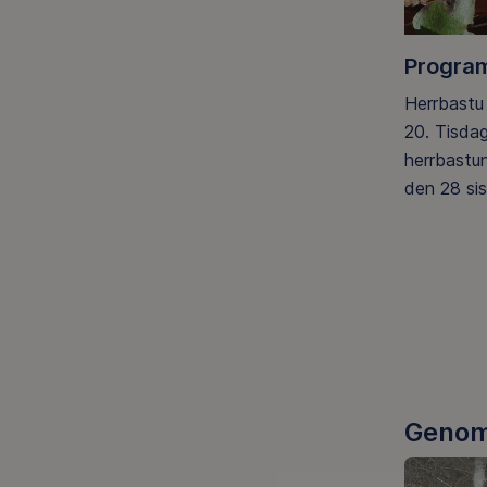
Program
Herrbastu 
20. Tisda
herrbastu
den 28 si
Genom