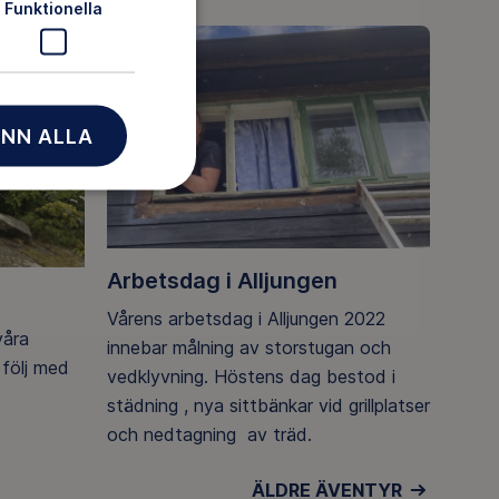
Funktionella
NN ALLA
Arbetsdag i Alljungen
Vårens arbetsdag i Alljungen 2022
våra
innebar målning av storstugan och
 följ med
vedklyvning. Höstens dag bestod i
städning , nya sittbänkar vid grillplatser
och nedtagning av träd.
ÄLDRE ÄVENTYR