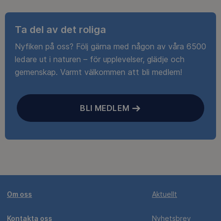
Ta del av det roliga
Nyfiken på oss? Följ gärna med någon av våra 6500
ledare ut i naturen – för upplevelser, glädje och
gemenskap. Varmt välkommen att bli medlem!
BLI MEDLEM
Om oss
Aktuellt
Kontakta oss
Nyhetsbrev