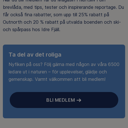
brevlåda, med tips, tester och inspirerande reportage. Du
får också fina rabatter, som upp till 25% rabatt på
Outnorth och 20 % rabatt på utvalda boenden och ski-
och spårpass hos Idre Fjäll.
Ta del av det roliga
Nyfiken på oss? Följ gärna med någon av våra 6500
ledare ut i naturen – för upplevelser, glädje och
gemenskap. Varmt välkommen att bli medlem!
BLI MEDLEM