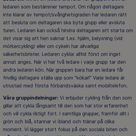
ledaren som bestämmer tempot. Om någon deltagare
inte klarar av tempot/svårighetsgraden har ledaren rätt
att besluta om deltagaren ska byta grupp eller avsluta
turen. Ledaren kan också hindra deltagaren att starta om
det visar sig att hen saknar t.ex. hjälm, belysning (vid
mörkercykling) eller om cykeln har allvarliga
säkerhetsbrister. Ledaren cyklar alltid först om inget
annat anges. När vi har två ledare i varje grupp tar den
andra ledaren kön. När gruppen bara har en ledare får
frivillig deltagare ställa upp som "kökarl" Varje ledare är
utrustad med första förbandsväska samt mobiltelefon.
Våra gruppindelningar:
Vi erbjuder cykling från den som
gillar att cykla långsamt till den som har stor erfarenhet
och vill cykla riktigt fort. I samtliga grupper, framför allt i
grön och blå, stannar vi ibland och tränar på olika
moment. Vi lägger stort fokus på den sociala biten och