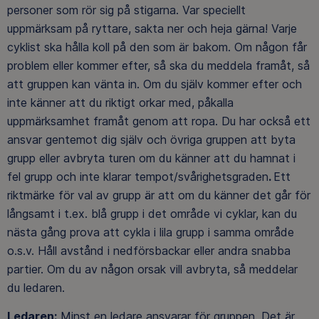
personer som rör sig på stigarna. Var speciellt
uppmärksam på ryttare, sakta ner och heja gärna! Varje
cyklist ska hålla koll på den som är bakom. Om någon får
problem eller kommer efter, så ska du meddela framåt, så
att gruppen kan vänta in. Om du själv kommer efter och
inte känner att du riktigt orkar med, påkalla
uppmärksamhet framåt genom att ropa. Du har också ett
ansvar gentemot dig själv och övriga gruppen att byta
grupp eller avbryta turen om du känner att du hamnat i
fel grupp och inte klarar tempot/svårighetsgraden
.
Ett
riktmärke för val av grupp är att om du känner det går för
långsamt i t.ex. blå grupp i det område vi cyklar, kan du
nästa gång prova att cykla i lila grupp i samma område
o.s.v. Håll avstånd i nedförsbackar eller andra snabba
partier. Om du av någon orsak vill avbryta, så meddelar
du ledaren.
Ledaren:
Minst en ledare ansvarar för gruppen. Det är