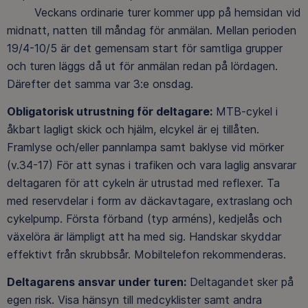
Veckans ordinarie turer kommer upp på hemsidan vid
midnatt, natten till måndag för anmälan. Mellan perioden
19/4-10/5 är det gemensam start för samtliga grupper
och turen läggs då ut för anmälan redan på lördagen.
Därefter det samma var 3:e onsdag.
Obligatorisk utrustning för deltagare:
MTB-cykel i
åkbart lagligt skick och hjälm, elcykel är ej tillåten.
Framlyse och/eller pannlampa samt baklyse vid mörker
(v.34-17) För att synas i trafiken och vara laglig ansvarar
deltagaren för att cykeln är utrustad med reflexer. Ta
med reservdelar i form av däckavtagare, extraslang och
cykelpump. Första förband (typ arméns), kedjelås och
växelöra är lämpligt att ha med sig. Handskar skyddar
effektivt från skrubbsår. Mobiltelefon rekommenderas.
Deltagarens ansvar under turen:
Deltagandet sker på
egen risk. Visa hänsyn till medcyklister samt andra