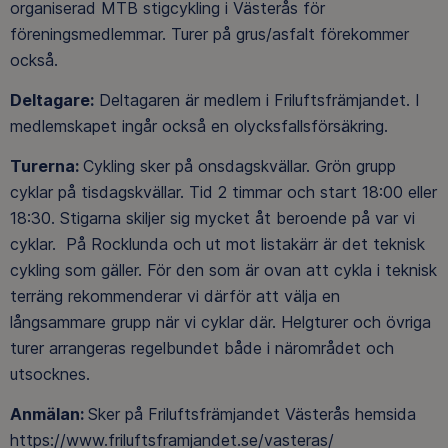
organiserad MTB stigcykling i Västerås för
föreningsmedlemmar. Turer på grus/asfalt förekommer
också.
Deltagare:
Deltagaren är medlem i Friluftsfrämjandet. I
medlemskapet ingår också en olycksfallsförsäkring.
Turerna:
Cykling sker på onsdagskvällar. Grön grupp
cyklar på tisdagskvällar. Tid 2 timmar och start 18:00 eller
18:30. Stigarna skiljer sig mycket åt beroende på var vi
cyklar. På Rocklunda och ut mot listakärr är det teknisk
cykling som gäller. För den som är ovan att cykla i teknisk
terräng rekommenderar vi därför att välja en
långsammare grupp när vi cyklar där. Helgturer och övriga
turer arrangeras regelbundet både i närområdet och
utsocknes.
Anmälan:
Sker på Friluftsfrämjandet Västerås hemsida
https://www.friluftsframjandet.se/vasteras/