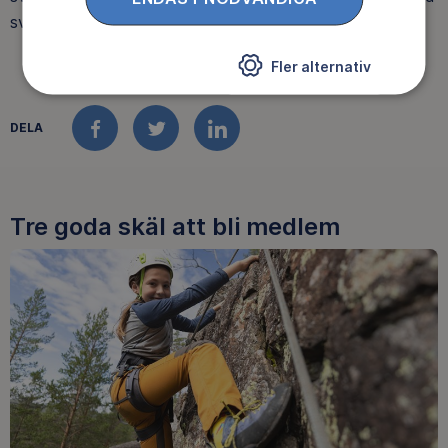
svår terräng är normalt.
Fler alternativ
DELA
FACEBOOK
TWITTER
LINKEDIN
Tre goda skäl att bli medlem