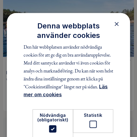
×
Denna webbplats
använder cookies
Den här webbplatsen använder nödvändiga
cookies för att ge dig en bra användarupplevelse.
KAJAK
0 kr
Med ditt samtycke använder vi även cookies för
analys och marknadsföring. Du kan när som helst
Kvällstur kajak från Björnö Västerås
ändra dina inställningar genom att klicka på
Västerås / 25 aug
"Cookieinställningar" längst ner på sidan.
Läs
mer om cookies
BOKA
Nödvändiga
Statistik
(obligatoriskt)
Hittade du inget av intresse?