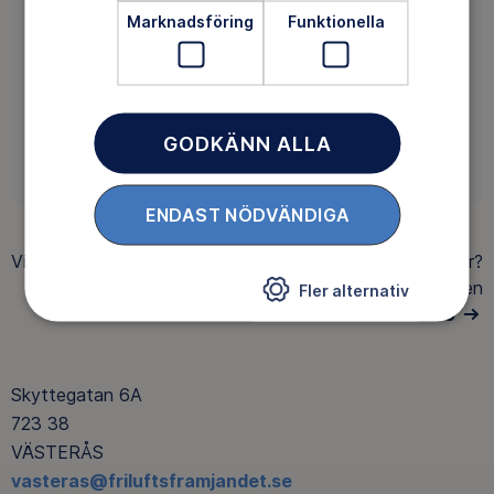
Saknar du intressanta aktiviteter i ditt område? Då
Marknadsföring
Funktionella
kan du vara med och påverka utbudet. Det är roligt!
GODKÄNN ALLA
ENGAGERA DIG
ENDAST NÖDVÄNDIGA
Visar
5 av 5
äventyr
Hittar du inte det du söker?
Gör en
Fler alternativ
AVANCERAD SÖKNING
Skyttegatan 6A
723 38
VÄSTERÅS
vasteras@friluftsframjandet.se