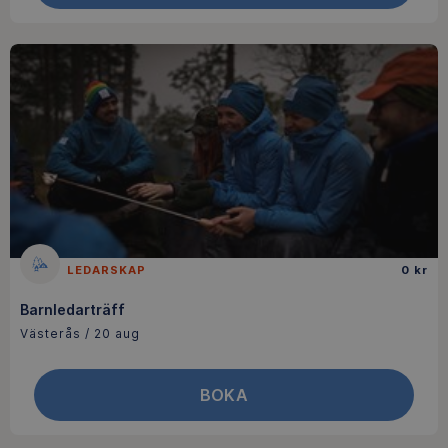
LEDARSKAP
0 kr
Barnledarträff
Västerås / 20 aug
BOKA