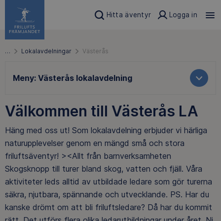
Hitta äventyr
Logga in
…
Lokalavdelningar
Västerås
Meny:
Västerås lokalavdelning
Välkommen till Västerås LA
Häng med oss ut! Som lokalavdelning erbjuder vi härliga
naturupplevelser genom en mängd små och stora
friluftsäventyr! ><Allt från barnverksamheten
Skogsknopp till turer bland skog, vatten och fjäll. Våra
aktiviteter leds alltid av utbildade ledare som gör turerna
säkra, njutbara, spännande och utvecklande. PS. Har du
kanske drömt om att bli friluftsledare? Då har du kommit
rätt. Det utförs flera olika ledarutbildningar under året. Ni