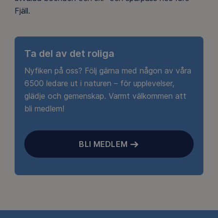
Fjäll.
Ta del av det roliga
Nyfiken på oss? Följ gärna med någon av våra
6500 ledare ut i naturen – för upplevelser,
glädje och gemenskap. Varmt välkommen att
bli medlem!
BLI MEDLEM