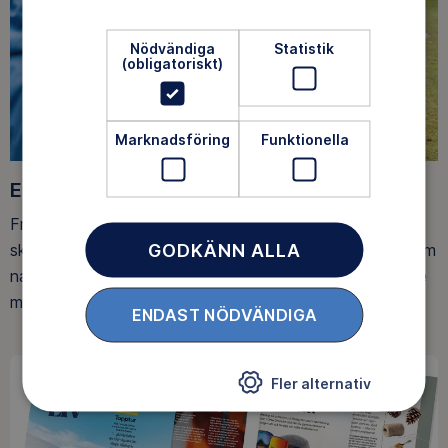
Nödvändiga
Statistik
(obligatoriskt)
Marknadsföring
Funktionella
Ett friluftsliv för alla
Friluftsfrämjandet arbetar för att så många som möjligt
GODKÄNN ALLA
ska upptäcka den rörelseglädje och de hälsoeffekter som
naturen ger. Som medlem bidrar du också till vårt arbete
med att skydda allemansrätten.
ENDAST NÖDVÄNDIGA
Fler alternativ