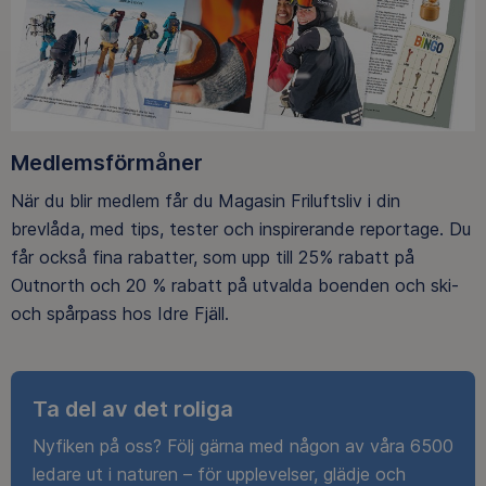
Medlemsförmåner
När du blir medlem får du Magasin Friluftsliv i din
brevlåda, med tips, tester och inspirerande reportage. Du
får också fina rabatter, som upp till 25% rabatt på
Outnorth och 20 % rabatt på utvalda boenden och ski-
och spårpass hos Idre Fjäll.
Ta del av det roliga
Nyfiken på oss? Följ gärna med någon av våra 6500
ledare ut i naturen – för upplevelser, glädje och