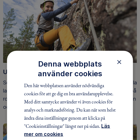
×
Denna webbplats
Upptäck nya äventyr
använder cookies
Som medlem har du tillgång till alla våra äventyr, över hela
Den här webbplatsen använder nödvändiga
landet. Våra ideella ledare guidar barn, unga och vuxna på
cookies för att ge dig en bra användarupplevelse.
roliga och trygga äventyr i skogen, på vattnet, snön, isen
Med ditt samtycke använder vi även cookies för
och på fjället.
analys och marknadsföring. Du kan när som helst
ändra dina inställningar genom att klicka på
"Cookieinställningar" längst ner på sidan.
Läs
mer om cookies