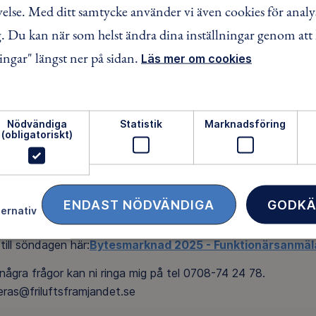
lse. Med ditt samtycke använder vi även cookies för analy
å bytesmarknaden kl 9.15 på söndagen, du har alltså möjlighe
ar ingen inlämningsavgift på det du vill sälja.
 Du kan när som helst ändra dina inställningar genom att 
rar vi provisionen på det som sålts)
ingar" längst ner på sidan.
Läs mer om cookies
r på mat och fika under de dagar du jobbar.
öjlighet att delta i föreningens ledaraktiviteter.
 dessa förmåner har vi ett krav på dig och det är att du stäl
naden, men självklart är det jättebra om du kan jobba mer.
Nödvändiga
Statistik
Marknadsföring
(obligatoriskt)
ÄRSTIDER (arbetstider):
/11 kl. 09.30-17.00 uppbyggnad av bytesmarknaden och inl
till lördagen här:
Bytesmarknad 2025 - Funktionärsanmälan
ENDAST NÖDVÄNDIGA
GODKÄ
ternativ
11 kl. 09.00-17.30 försäljning, återbetalning och nermonteri
till söndagen här:
Bytesmarknad 2025 - Funktionärsanmäla
några frågor kan ni ringa mig på tel 0708-74 24 78.
eras@friluftsframjandet.se