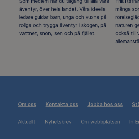
Som medlem har du tillgång till alla våra
Friluftsfr
äventyr, över hela landet. Våra ideella
många som
ledare guidar barn, unga och vuxna på
rörelsegl
roliga och trygga äventyr i skogen, på
naturen g
vattnet, snön, isen och på fjället.
också till
allemansrä
Om oss
Kontakta oss
Jobba hos oss
St
Aktuellt
Nyhetsbrev
Om webbplatsen
In E