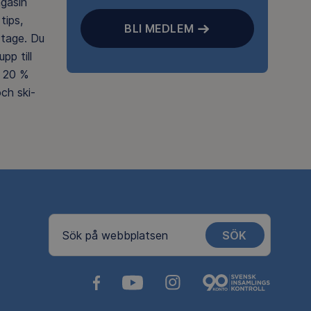
agasin
tips,
BLI MEDLEM
rtage. Du
pp till
 20 %
ch ski-
SÖK
Sök på webbplatsen