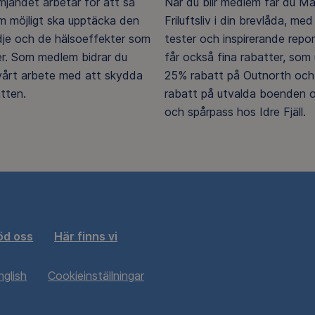
ämjandet arbetar för att så
När du blir medlem får du M
 möjligt ska upptäcka den
Friluftsliv i din brevlåda, med 
ädje och de hälsoeffekter som
tester och inspirerande repo
er. Som medlem bidrar du
får också fina rabatter, som u
 vårt arbete med att skydda
25% rabatt på Outnorth och
tten.
rabatt på utvalda boenden o
och spårpass hos Idre Fjäll.
öd oss
Här finns vi
nglish
Cookieinställningar