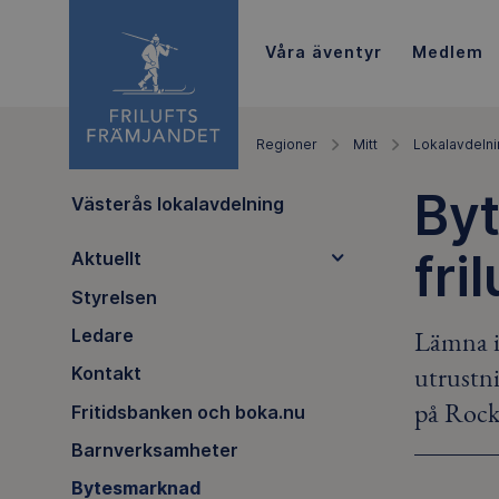
Våra äventyr
Medlem
Regioner
Mitt
Lokalavdelni
Byt
Västerås lokalavdelning
fri
Aktuellt
Styrelsen
Lämna in
Ledare
utrustni
Kontakt
på Rock
Fritidsbanken och boka.nu
Barnverksamheter
Bytesmarknad