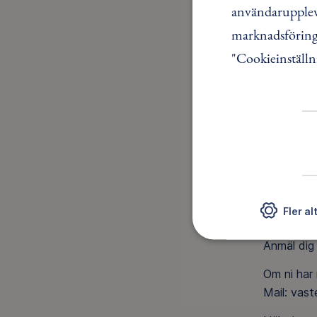
användaruppleve
* Handla p
* Du betal
marknadsföring.
(däremot d
"Cookieinställn
* Vi bjude
* Du får m
För att få
Bytesmark
FUNKTION
Lördag 15
Anmäl dig 
Fler al
Söndag 16/
Anmäl dig 
Om ni har 
Mail: vast