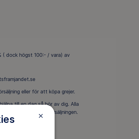
% ( dock högst 100:- / vara) av
ftsframjandet.se
äljning eller för att köpa grejer.
pa till en dag så hör av dig. Alla
r direkt före medlemsförsäljningen.
×
ies