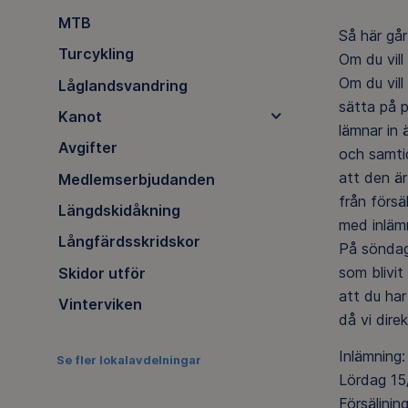
MTB
Så här går 
Turcykling
Om du vill
Om du vill
Låglandsvandring
sätta på p
Kanot
lämnar in 
Avgifter
och samti
att den är
Medlemserbjudanden
från försä
Längdskidåkning
med inläm
Långfärdsskridskor
På söndag
som blivit
Skidor utför
att du har
Vinterviken
då vi dire
Inlämning:
Se fler lokalavdelningar
Lördag 15/
Försäljnin