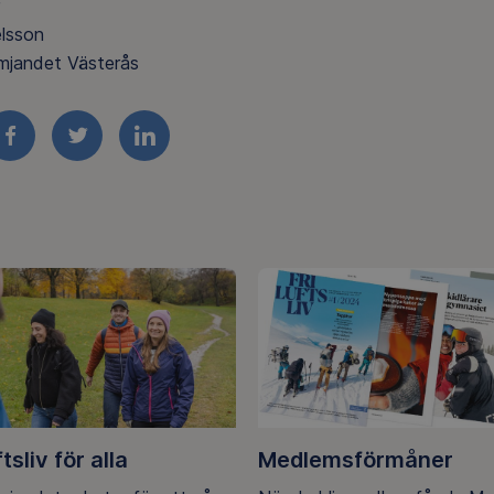
lsson
ämjandet Västerås
FACEBOOK
TWITTER
LINKEDIN
ftsliv för alla
Medlemsförmåner