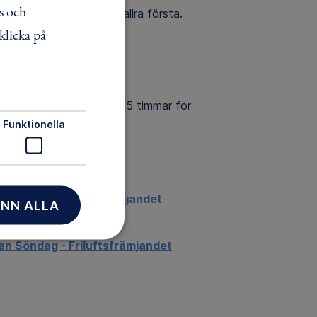
s och
ten att vara bland de allra första.
klicka på
ler upp och jobbar minst 5 timmar för
Funktionella
ämning
 Lördag - Friluftsfrämjandet
NN ALLA
ng
n Söndag - Friluftsfrämjandet