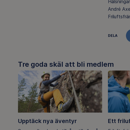
Hälsningar
André Axe
Friluftsfr
DELA
Tre goda skäl att bli medlem
Upptäck nya äventyr
Ett frilu