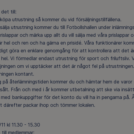
det till:
 köpa utrustning så kommer du vid försäljningstillfällena.
 sälja utrustning kommer du till Fotbollshallen under inlämnin
rislappar och märka upp allt du vill sälja med våra prislappar o
är hel och ren och ha gärna en prisidé. Våra funktionärer kom
digt göra en enklare genomgång för att kontrollera att det 
 hel. Vi förmedlar endast utrustning för sport och friluftsliv. 
ljningen om vi upptäcker att det är något fel på utrustninge
ningen kontant.
 på återlämningstiden kommer du och hämtar hem de varor so
 sålt. Från och med i år kommer utbetalning att ske via insät
 med bankuppgifter för det konto du vill ha in pengarna på.
kt därefter packar ihop och tömmer lokalen.
11 kl 11.30 - 15.30
g till medlemmar: