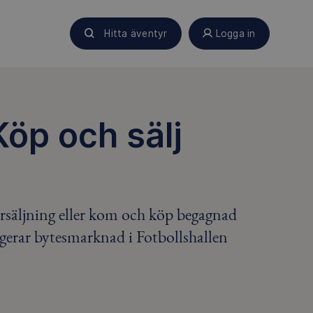
Hitta äventyr
Logga in
öp och sälj
örsäljning eller kom och köp begagnad
gerar bytesmarknad i Fotbollshallen