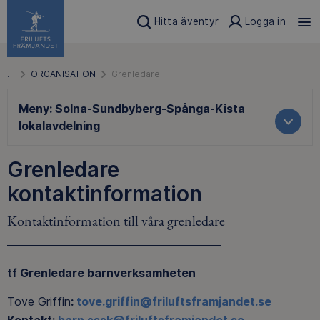
Hitta äventyr
Logga in
…
ORGANISATION
Grenledare
Meny:
Solna-Sundbyberg-Spånga-Kista
lokalavdelning
Grenledare
kontaktinformation
Kontaktinformation till våra grenledare
tf Grenledare barnverksamheten
Tove Griffin
:
tove.griffin@friluftsframjandet.se