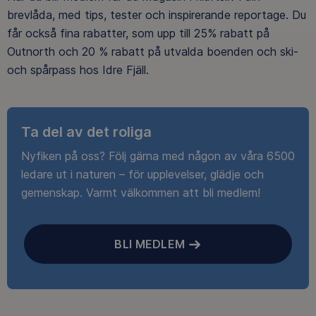
brevlåda, med tips, tester och inspirerande reportage. Du
får också fina rabatter, som upp till 25% rabatt på
Outnorth och 20 % rabatt på utvalda boenden och ski-
och spårpass hos Idre Fjäll.
Ta del av det roliga
Nyfiken på oss? Följ gärna med någon av våra 6500
ledare ut i naturen – för upplevelser, glädje och
gemenskap. Varmt välkommen att bli medlem!
BLI MEDLEM