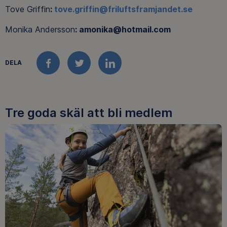
Tove Griffin
:
tove.griffin@friluftsframjandet.se
Monika Andersson
: amonika@hotmail.com
DELA
FACEBOOK
TWITTER
LINKEDIN
Tre goda skäl att bli medlem