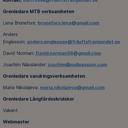
Kontakt:
barn.sssk@friluftsframjandet.se
Grenledare MTB verksamheten
Lena Brunefors:
brunefors.lena@gmail.com
Anders
Englesson:
anders.englesson@friluftsframjandet.se
David Norman:
David.norman56@gmail.com
Joachim Nässlander:
joachim@nullsession.com
Grenledare vandringsverksamheten
Maria Nikolajeva:
maria.nikolajeva@gmail.com
Grenledare Långfärdsskridskor
Vakant
Webmaster