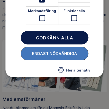
Ett friluftsliv för alla
Friluftsfrämjandet arbetar för att så många som möjligt
Marknadsföring
Funktionella
ska upptäcka den rörelseglädje och de hälsoeffekter som
naturen ger. Som medlem bidrar du också till vårt arbete
med att skydda allemansrätten.
GODKÄNN ALLA
ENDAST NÖDVÄNDIGA
Fler alternativ
Medlemsförmåner
När du blir medlem får du Magasin Friluftsliv i din