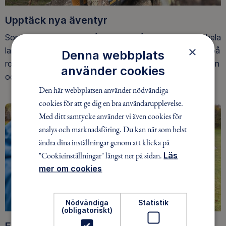
Upptäck nya äventyr
Som medlem har du tillgång till alla våra äventyr, över hela
×
landet. Våra ideella ledare guidar barn, unga och vuxna på
Denna webbplats
roliga och trygga äventyr i skogen, på vattnet, snön, isen
använder cookies
och på fjället.
Den här webbplatsen använder nödvändiga
cookies för att ge dig en bra användarupplevelse.
Med ditt samtycke använder vi även cookies för
analys och marknadsföring. Du kan när som helst
ändra dina inställningar genom att klicka på
"Cookieinställningar" längst ner på sidan.
Läs
mer om cookies
Nödvändiga
Statistik
(obligatoriskt)