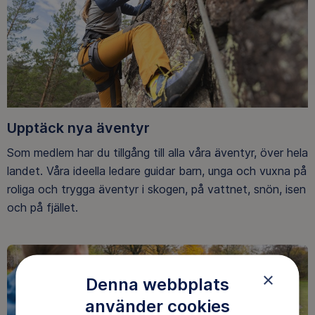
Upptäck nya äventyr
Som medlem har du tillgång till alla våra äventyr, över hela
landet. Våra ideella ledare guidar barn, unga och vuxna på
roliga och trygga äventyr i skogen, på vattnet, snön, isen
och på fjället.
×
Denna webbplats
använder cookies