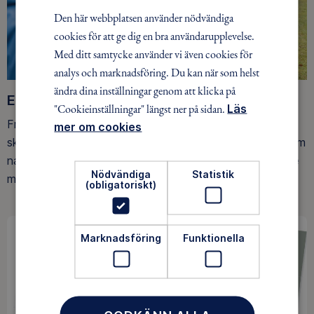
Den här webbplatsen använder nödvändiga
cookies för att ge dig en bra användarupplevelse.
Med ditt samtycke använder vi även cookies för
analys och marknadsföring. Du kan när som helst
ändra dina inställningar genom att klicka på
Ett friluftsliv för alla
"Cookieinställningar" längst ner på sidan.
Läs
Friluftsfrämjandet arbetar för att så många som möjligt
mer om cookies
ska upptäcka den rörelseglädje och de hälsoeffekter som
naturen ger. Som medlem bidrar du också till vårt arbete
Nödvändiga
Statistik
med att skydda allemansrätten.
(obligatoriskt)
Marknadsföring
Funktionella