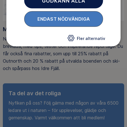
GODKÄNN ALLA
ENDAST NÖDVÄNDIGA
Medlemsförmåner
Fler alternativ
När du blir medlem får du Magasin Friluftsliv i din
brevlåda, med tips, tester och inspirerande reportage. Du
får också fina rabatter, som upp till 25% rabatt på
Outnorth och 20 % rabatt på utvalda boenden och ski-
och spårpass hos Idre Fjäll.
Ta del av det roliga
Nyfiken på oss? Följ gärna med någon av våra 6500
ledare ut i naturen – för upplevelser, glädje och
gemenskap. Varmt välkommen att bli medlem!